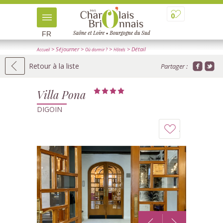
0
FR
> Séjourner
>
>
> Détail
Accueil
Où dormir ?
Hôtels
Retour à la liste
Partager :
Villa Pona
DIGOIN
Ajouter
à
mon
carnet