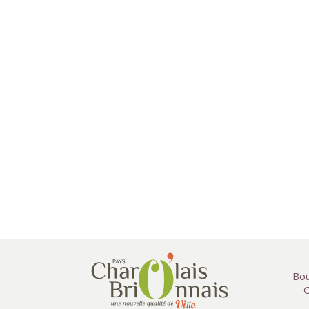
Bou
G