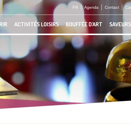
FR
Agenda
Contact
Car
RIR
ACTIVITÉS LOISIRS
BOUFFÉE D'ART
SAVEURS