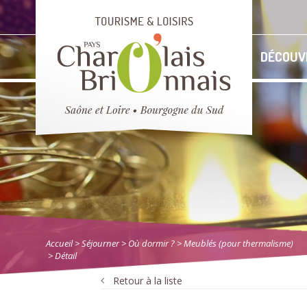
DÉCOUV
Accueil
> Séjourner
>
Où dormir ?
>
Meublés (pour thermalisme)
> Détail
Retour à la liste