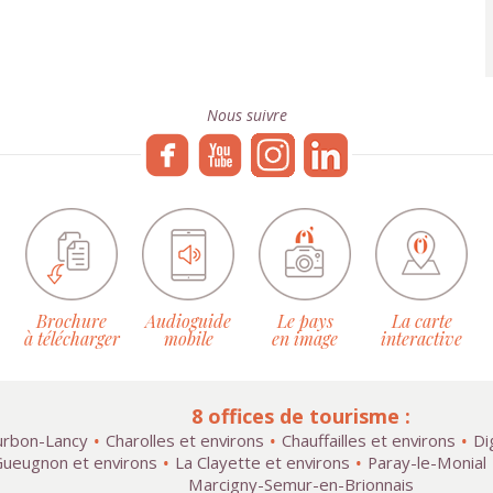
Nous suivre
Brochure
Audioguide
Le pays
La carte
à télécharger
mobile
en image
interactive
8 offices de tourisme :
rbon-Lancy
Charolles et environs
Chauffailles et environs
Di
ueugnon et environs
La Clayette et environs
Paray-le-Monial
Marcigny-Semur-en-Brionnais