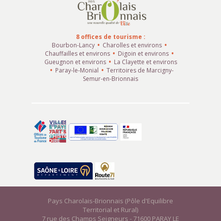
8 offices de tourisme :
Bourbon-Lancy
Charolles et environs
Chauffailles et environs
Digoin et environs
Gueugnon et environs
La Clayette et environs
Paray-le-Monial
Territoires de Marcigny-
Semur-en-Brionnais
Pays Charolais-Brionnais (Pôle d'Equilibre
Territorial et Rural)
7 rue des Champs Seigneurs - 71600 PARAY LE