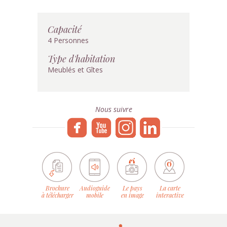
Capacité
4 Personnes
Type d'habitation
Meublés et Gîtes
Nous suivre
Brochure
Audioguide
Le pays
La carte
à télécharger
mobile
en image
interactive