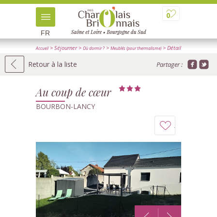
0
FR
> Séjourner
>
>
> Détail
Accueil
Où dormir ?
Meublés (pour thermalisme)
Retour à la liste
Partager :
Au coup de cœur
BOURBON-LANCY
Ajouter
à
mon
carnet