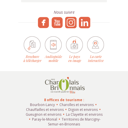
Nous suivre
Brochure
Audioguide
Le pays
La carte
à télécharger
mobile
en image
interactive
8 offices de tourisme :
Bourbon-Lancy
Charolles et environs
Chauffailles et environs
Digoin et environs
Gueugnon et environs
La Clayette et environs
Paray-le-Monial
Territoires de Marcigny-
Semur-en-Brionnais