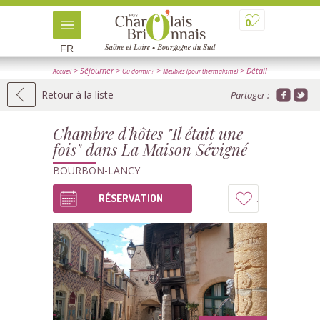
0
FR
> Séjourner
>
>
> Détail
Accueil
Où dormir ?
Meublés (pour thermalisme)
Retour à la liste
Partager :
Chambre d'hôtes "Il était une
fois" dans La Maison Sévigné
BOURBON-LANCY
RÉSERVATION
Ajouter
à
mon
carnet