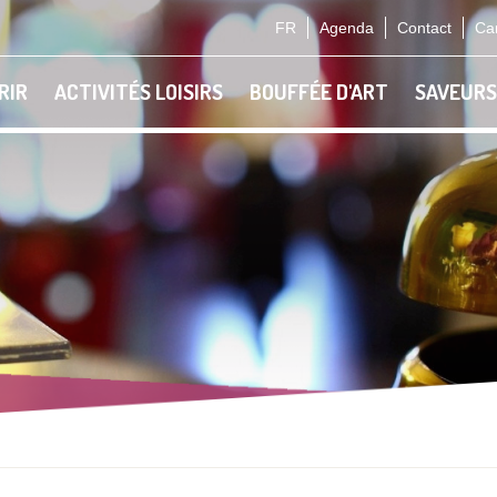
FR
Agenda
Contact
Car
RIR
ACTIVITÉS LOISIRS
BOUFFÉE D'ART
SAVEURS