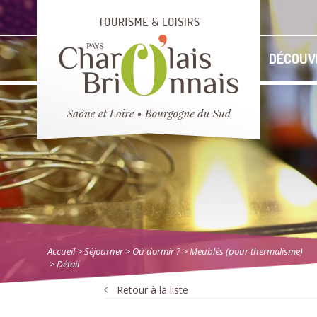
DÉCOUV
Accueil
> Séjourner
>
Où dormir ?
>
Meublés (pour thermalisme)
> Détail
Retour à la liste