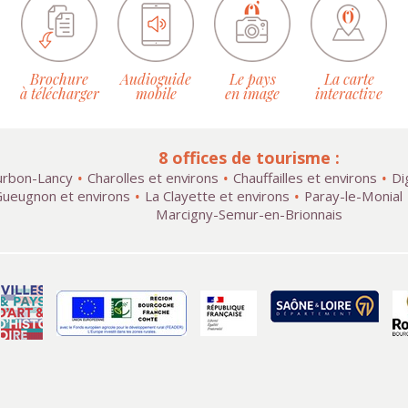
Brochure
Audioguide
Le pays
La carte
à télécharger
mobile
en image
interactive
8 offices de tourisme :
rbon-Lancy
Charolles et environs
Chauffailles et environs
Di
ueugnon et environs
La Clayette et environs
Paray-le-Monial
Marcigny-Semur-en-Brionnais