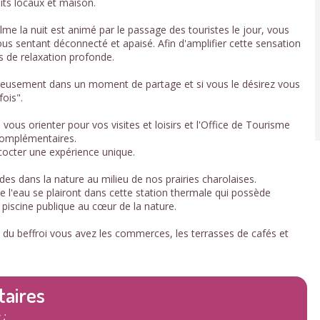
its locaux et maison.
alme la nuit est animé par le passage des touristes le jour, vous
vous sentant déconnecté et apaisé. Afin d'amplifier cette sensation
s de relaxation profonde.
ureusement dans un moment de partage et si vous le désirez vous
fois".
ous orienter pour vos visites et loisirs et l'Office de Tourisme
complémentaires.
ncocter une expérience unique.
es dans la nature au milieu de nos prairies charolaises.
 l'eau se plairont dans cette station thermale qui possède
piscine publique au cœur de la nature.
rtie du beffroi vous avez les commerces, les terrasses de cafés et
taires
 :