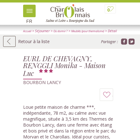
0
FR
> Séjourner
>
>
> Détail
Accueil
Où dormir ?
Meublés (pour thermalisme)
Retour à la liste
Partager :
EURL DE CHEVAGNY,
RENGGLI Monika - Maison
Luc
BOURBON LANCY
Ajouter
à
Loue petite maison de charme ***,
indépendante, 78 m2, au calme avec vue
mon
magnifique, située à 3,5 km des Thermes de
Bourbon Lancy, dans une ferme avec étang
carnet
et bois privé et dans la région entre le parc du
Morvan et le Charollais. Idéal pour curistes,