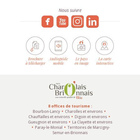
Nous suivre
Brochure
Audioguide
Le pays
La carte
à télécharger
mobile
en image
interactive
8 offices de tourisme :
Bourbon-Lancy
Charolles et environs
Chauffailles et environs
Digoin et environs
Gueugnon et environs
La Clayette et environs
Paray-le-Monial
Territoires de Marcigny-
Semur-en-Brionnais