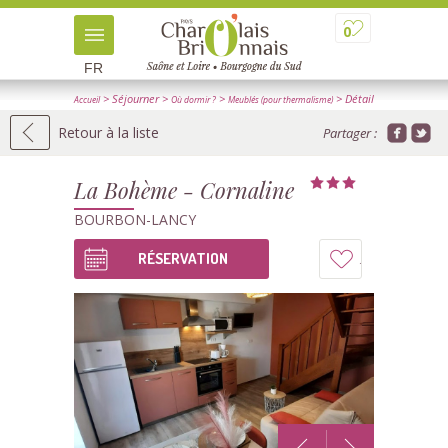
0
FR
> Séjourner
>
>
> Détail
Accueil
Où dormir ?
Meublés (pour thermalisme)
Retour à la liste
Partager :
La Bohème - Cornaline
BOURBON-LANCY
RÉSERVATION
Ajouter
à
mon
carnet