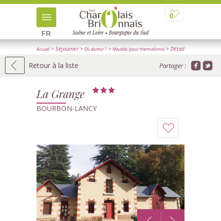
0
FR
> Séjourner
>
>
> Détail
Accueil
Où dormir ?
Meublés (pour thermalisme)
Retour à la liste
Partager :
La Grange
BOURBON-LANCY
Ajouter
à
mon
carnet