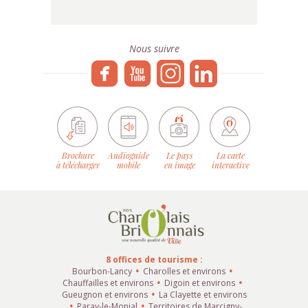
Nous suivre
Brochure
Audioguide
Le pays
La carte
à télécharger
mobile
en image
interactive
8 offices de tourisme :
Bourbon-Lancy
Charolles et environs
Chauffailles et environs
Digoin et environs
Gueugnon et environs
La Clayette et environs
Paray-le-Monial
Territoires de Marcigny-