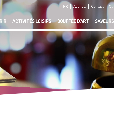
FR
Agenda
Contact
Car
RIR
ACTIVITÉS LOISIRS
BOUFFÉE D'ART
SAVEURS