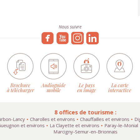
Nous suivre
Brochure
Audioguide
Le pays
La carte
à télécharger
mobile
en image
interactive
8 offices de tourisme :
rbon-Lancy
Charolles et environs
Chauffailles et environs
Di
ueugnon et environs
La Clayette et environs
Paray-le-Monial
Marcigny-Semur-en-Brionnais