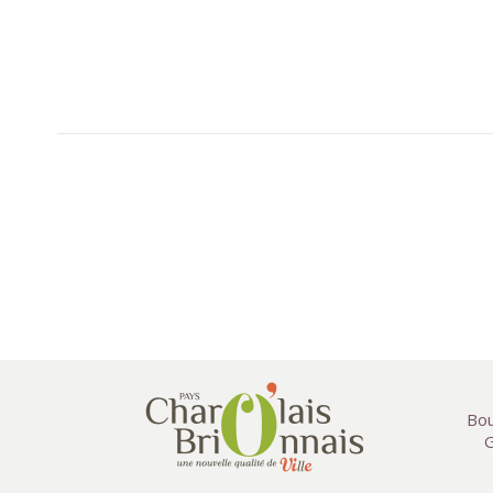
Bou
G