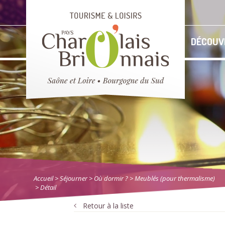
DÉCOUV
Accueil
> Séjourner
>
Où dormir ?
>
Meublés (pour thermalisme)
> Détail
Retour à la liste