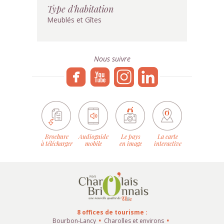
Type d'habitation
Meublés et Gîtes
Nous suivre
Brochure
Audioguide
Le pays
La carte
à télécharger
mobile
en image
interactive
8 offices de tourisme :
Bourbon-Lancy
Charolles et environs