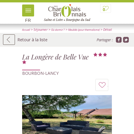
0
FR
> Séjourner
>
>
> Détail
Accueil
Où dormir ?
Meublés (pour thermalisme)
Retour à la liste
Partager :
La Longère de Belle Vue
BOURBON-LANCY
Ajouter
à
mon
carnet