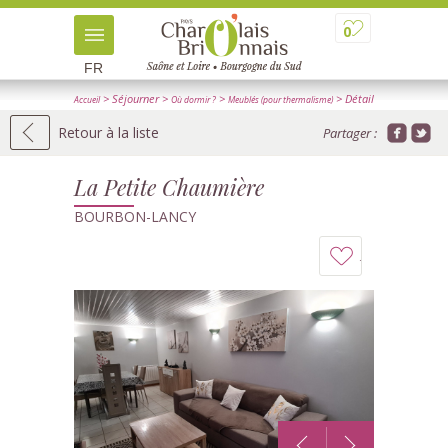
0
FR
> Séjourner
>
>
> Détail
Accueil
Où dormir ?
Meublés (pour thermalisme)
Retour à la liste
Partager :
La Petite Chaumière
BOURBON-LANCY
Ajouter
à
mon
carnet