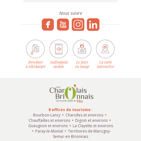
Nous suivre
Brochure
Audioguide
Le pays
La carte
à télécharger
mobile
en image
interactive
8 offices de tourisme :
Bourbon-Lancy
Charolles et environs
Chauffailles et environs
Digoin et environs
Gueugnon et environs
La Clayette et environs
Paray-le-Monial
Territoires de Marcigny-
Semur-en-Brionnais