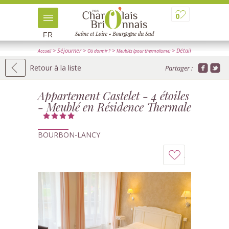
0
FR
> Séjourner
>
>
> Détail
Accueil
Où dormir ?
Meublés (pour thermalisme)
Retour à la liste
Partager :
Appartement Castelet - 4 étoiles
- Meublé en Résidence Thermale
BOURBON-LANCY
Ajouter
à
mon
carnet