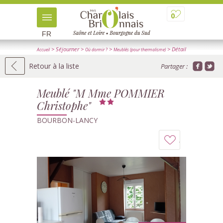
0
FR
> Séjourner
>
>
> Détail
Accueil
Où dormir ?
Meublés (pour thermalisme)
Retour à la liste
Partager :
Meublé "M Mme POMMIER
Christophe"
BOURBON-LANCY
Ajouter
à
mon
carnet