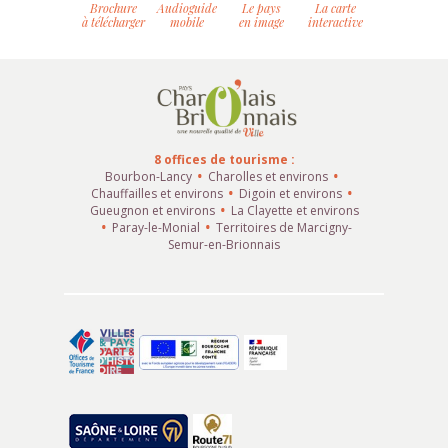
Brochure
Audioguide
Le pays
La carte
à télécharger
mobile
en image
interactive
8 offices de tourisme :
Bourbon-Lancy
Charolles et environs
Chauffailles et environs
Digoin et environs
Gueugnon et environs
La Clayette et environs
Paray-le-Monial
Territoires de Marcigny-
Semur-en-Brionnais