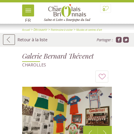
0
FR
> Découvrir
>
>
Accueil
Patrimoine à visiter
Musées et centres d'art
> Détail
Retour à la liste
Partager :
Galerie Bernard Thévenet
CHAROLLES
Ajouter
à
mon
carnet