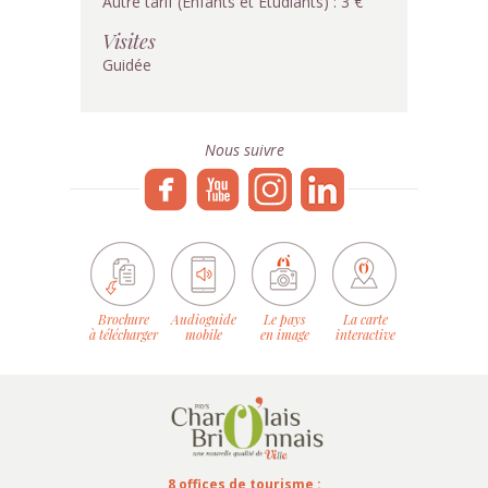
Autre tarif (Enfants et Etudiants) : 3 €
Visites
Guidée
Nous suivre
Brochure
Audioguide
Le pays
La carte
à télécharger
mobile
en image
interactive
8 offices de tourisme :