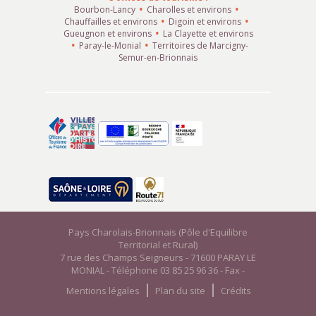
Bourbon-Lancy
Charolles et environs
Chauffailles et environs
Digoin et environs
Gueugnon et environs
La Clayette et environs
Paray-le-Monial
Territoires de Marcigny-
Semur-en-Brionnais
Pays Charolais-Brionnais (Pôle d'Equilibre
Territorial et Rural)
7 rue des Champs Seigneurs - 71600 PARAY LE
MONIAL - Téléphone 03 85 25 96 36 - Fax -
Mentions légales
Plan du site
Crédits