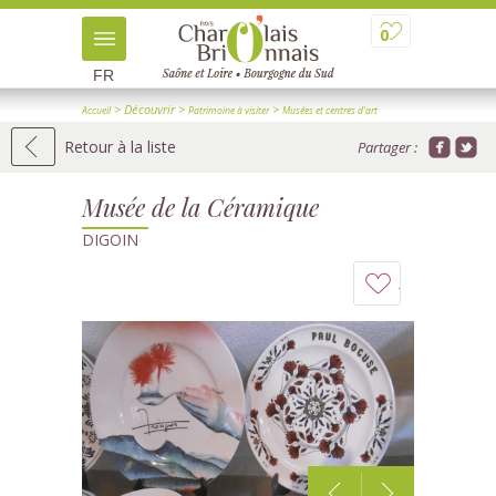
0
FR
> Découvrir
>
>
Accueil
Patrimoine à visiter
Musées et centres d'art
> Détail
Retour à la liste
Partager :
Musée de la Céramique
DIGOIN
Ajouter
à
mon
carnet