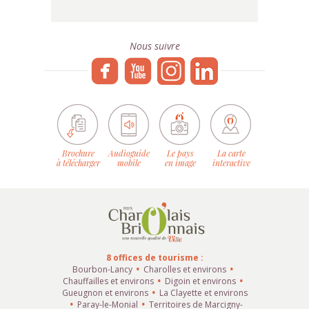
Nous suivre
Brochure
Audioguide
Le pays
La carte
à télécharger
mobile
en image
interactive
8 offices de tourisme :
Bourbon-Lancy
Charolles et environs
Chauffailles et environs
Digoin et environs
Gueugnon et environs
La Clayette et environs
Paray-le-Monial
Territoires de Marcigny-