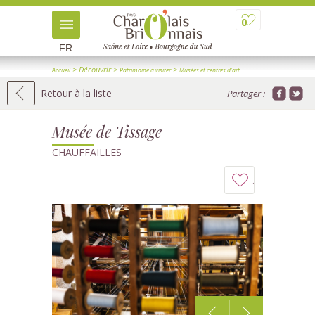
0
FR
> Découvrir
>
>
Accueil
Patrimoine à visiter
Musées et centres d'art
> Détail
Retour à la liste
Partager :
Musée de Tissage
CHAUFFAILLES
Ajouter
à
mon
carnet