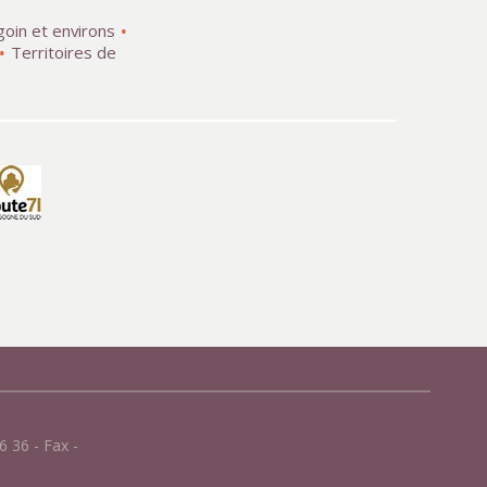
goin et environs
Territoires de
 36 - Fax -