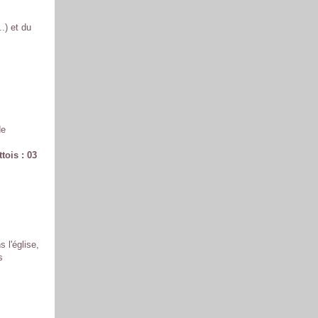
.) et du
de
tois : 03
 l'église,
s