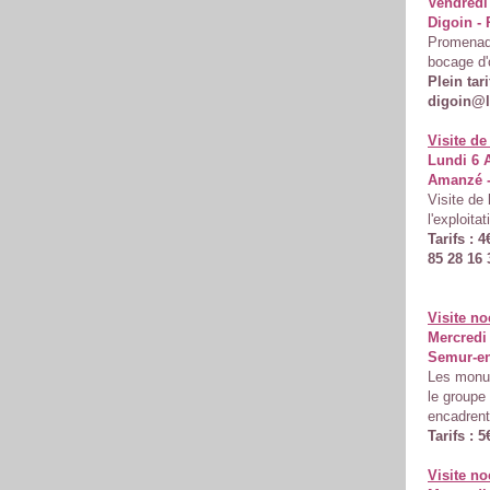
Vendredi 
Digoin - 
Promenade
bocage d'
Plein tari
digoin@l
Visite de
Lundi 6 
Amanzé -
Visite de
l'exploita
Tarifs : 
85 28 16 
Visite n
Mercredi 
Semur-en
Les monum
le groupe
encadrent
Tarifs : 5
Visite n