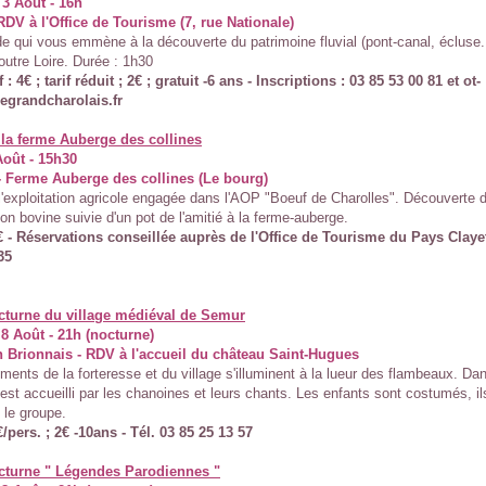
3 Août - 16h
RDV à l'Office de Tourisme (7, rue Nationale)
 qui vous emmène à la découverte du patrimoine fluvial (pont-canal, écluse..
outre Loire. Durée : 1h30
f : 4€ ; tarif réduit ; 2€ ; gratuit -6 ans - Inscriptions : 03 85 53 00 81 et ot-
egrandcharolais.fr
 la ferme Auberge des collines
Août - 15h30
 Ferme Auberge des collines (Le bourg)
 l'exploitation agricole engagée dans l'AOP "Boeuf de Charolles". Découverte 
tion bovine suivie d'un pot de l'amitié à la ferme-auberge.
4€ - Réservations conseillée auprès de l'Office de Tourisme du Pays Clayet
35
octurne du village médiéval de Semur
8 Août - 21h (nocturne)
 Brionnais - RDV à l'accueil du château Saint-Hugues
ents de la forteresse et du village s'illuminent à la lueur des flambeaux. Dans
 est accueilli par les chanoines et leurs chants. Les enfants sont costumés, il
 le groupe.
€/pers. ; 2€ -10ans - Tél. 03 85 25 13 57
octurne " Légendes Parodiennes "