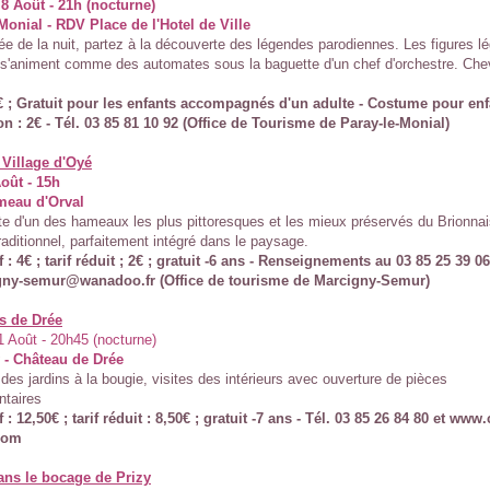
8 Août - 21h (nocturne)
Monial - RDV Place de l'Hotel de Ville
ée de la nuit, partez à la découverte des légendes parodiennes. Les figures l
é s'animent comme des automates sous la baguette d'un chef d'orchestre. Chev
6€ ; Gratuit pour les enfants accompagnés d'un adulte - Costume pour enf
on : 2€ - Tél. 03 85 81 10 92 (Office de Tourisme de Paray-le-Monial)
 Village d'Oyé
oût - 15h
meau d'Orval
e d'un des hameaux les plus pittoresques et les mieux préservés du Brionnai
raditionnel, parfaitement intégré dans le paysage.
if : 4€ ; tarif réduit ; 2€ ; gratuit -6 ans - Renseignements au 03 85 25 39 06
gny-semur@wanadoo.fr (Office de tourisme de Marcigny-Semur)
s de Drée
 Août - 20h45 (nocturne)
 - Château de Drée
des jardins à la bougie, visites des intérieurs avec ouverture de pièces
taires
f : 12,50€ ; tarif réduit : 8,50€ ; gratuit -7 ans - Tél. 03 85 26 84 80 et www
com
ans le bocage de Prizy