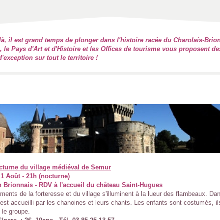
 là, il est grand temps de plonger dans l'histoire racée du Charolais-Brion
é, le Pays d'Art et d'Histoire et les Offices de tourisme vous proposent de
'exception sur tout le territoire !
octurne du village médiéval de Semur
1 Août - 21h (nocturne)
 Brionnais - RDV à l'accueil du château Saint-Hugues
ents de la forteresse et du village s'illuminent à la lueur des flambeaux. Dans
 est accueilli par les chanoines et leurs chants. Les enfants sont costumés, il
 le groupe.