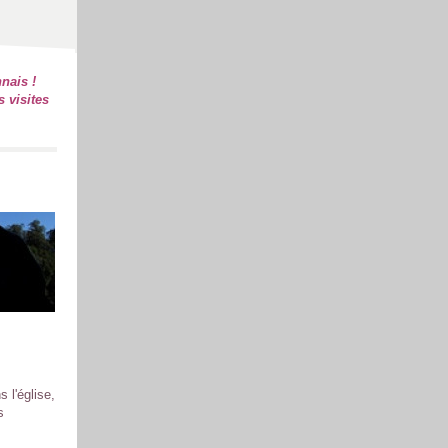
nais !
s visites
 l'église,
s