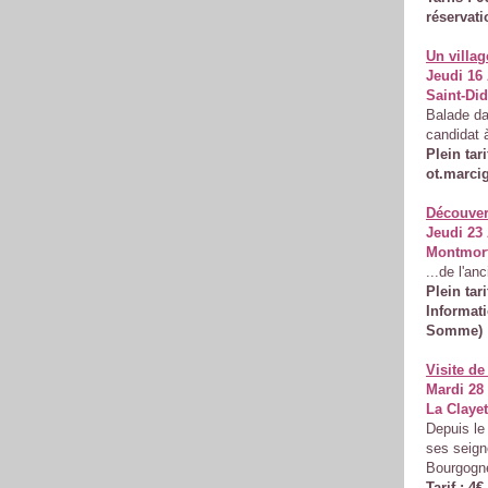
réservati
Un villag
Jeudi 16 
Saint-Did
Balade da
candidat 
Plein tar
ot.marci
Découver
Jeudi 23 
Montmort 
...de l'an
Plein tari
Informati
Somme)
Visite de
Mardi 28
La Clayet
Depuis le 
ses seign
Bourgogne
Tarif : 4