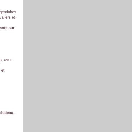
égendaires
aliers et
ants sur
s, avec
 et
.chateau-