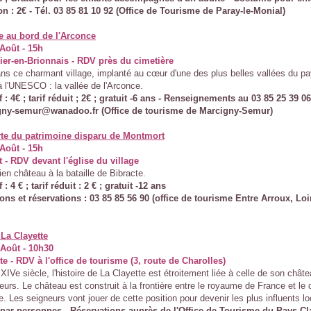
on : 2€ - Tél. 03 85 81 10 92 (Office de Tourisme de Paray-le-Monial)
e au bord de l'Arconce
Août - 15h
ier-en-Brionnais - RDV près du cimetière
ns ce charmant village, implanté au cœur d'une des plus belles vallées du p
à l'UNESCO : la vallée de l'Arconce.
if : 4€ ; tarif réduit ; 2€ ; gratuit -6 ans - Renseignements au 03 85 25 39 06
gny-semur@wanadoo.fr (Office de tourisme de Marcigny-Semur)
te du patrimoine disparu de Montmort
Août - 15h
- RDV devant l'église du village
cien château à la bataille de Bibracte.
f : 4 € ; tarif réduit : 2 € ; gratuit -12 ans
ons et réservations : 03 85 85 56 90 (office de tourisme Entre Arroux, Loi
 La Clayette
 Août - 10h30
te - RDV à l'office de tourisme (3, route de Charolles)
XIVe siècle, l'histoire de La Clayette est étroitement liée à celle de son chât
eurs. Le château est construit à la frontière entre le royaume de France et le
. Les seigneurs vont jouer de cette position pour devenir les plus influents l
€ par personnes - Réservations auprès de l'Office de Tourisme du Pays Cla