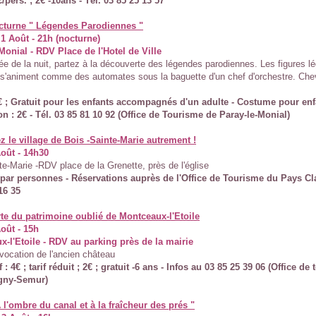
€/pers. ; 2€ -10ans - Tél. 03 85 25 13 57
octurne " Légendes Parodiennes "
1 Août - 21h (nocturne)
Monial - RDV Place de l'Hotel de Ville
ée de la nuit, partez à la découverte des légendes parodiennes. Les figures l
é s'animent comme des automates sous la baguette d'un chef d'orchestre. Chev
6€ ; Gratuit pour les enfants accompagnés d'un adulte - Costume pour enf
on : 2€ - Tél. 03 85 81 10 92 (Office de Tourisme de Paray-le-Monial)
 le village de Bois -Sainte-Marie autrement !
oût - 14h30
te-Marie -RDV place de la Grenette, près de l'église
€ par personnes - Réservations auprès de l'Office de Tourisme du Pays Cla
16 35
te du patrimoine oublié de Montceaux-l'Etoile
oût - 15h
-l'Etoile - RDV au parking près de la mairie
évocation de l'ancien château
f : 4€ ; tarif réduit ; 2€ ; gratuit -6 ans - Infos au 03 85 25 39 06 (Office de
gny-Semur)
A l'ombre du canal et à la fraîcheur des prés "