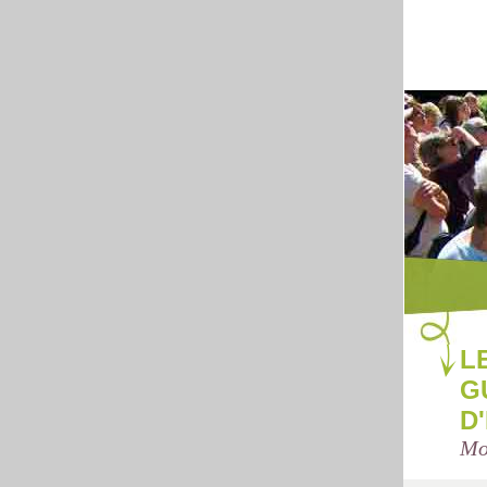
L
G
D
Mo