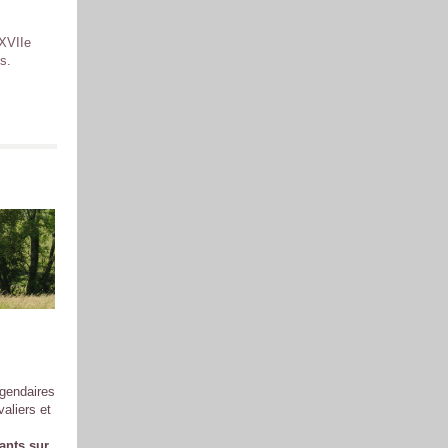
 XVIIe
s.
égendaires
aliers et
ants sur