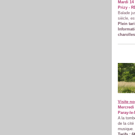
Mardi 14 
Prizy - 
Balade ju
siècle, e
Plein tari
Informati
charolle
Visite n
Mercredi 
Paray-le-
A la tomb
de la cit
musique.
Tarifs : 