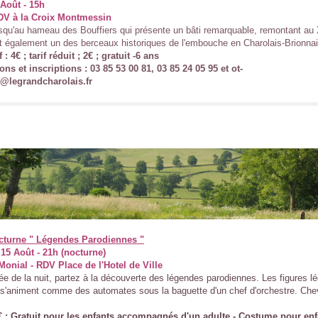
Août - 15h
RDV à la Croix Montmessin
squ'au hameau des Bouffiers qui présente un bâti remarquable, remontant au
st également un des berceaux historiques de l'embouche en Charolais-Brionnai
f : 4€ ; tarif réduit ; 2€ ; gratuit -6 ans
ons et inscriptions : 03 85 53 00 81, 03 85 24 05 95 et ot-
s@legrandcharolais.fr
octurne " Légendes Parodiennes "
15 Août - 21h (nocturne)
Monial - RDV Place de l'Hotel de Ville
ée de la nuit, partez à la découverte des légendes parodiennes. Les figures l
é s'animent comme des automates sous la baguette d'un chef d'orchestre. Chev
6€ ; Gratuit pour les enfants accompagnés d'un adulte - Costume pour enf