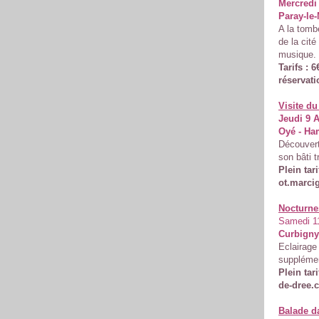
Mercredi 
Paray-le-
A la tomb
de la cit
musique.
Tarifs : 
réservati
Visite du
Jeudi 9 A
Oyé - Ha
Découvert
son bâti t
Plein tar
ot.marci
Nocturne
Samedi 11
Curbigny
Eclairage 
supplémen
Plein tari
de-dree.
Balade d