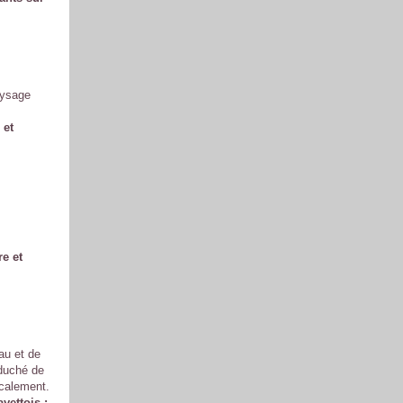
aysage
 et
re et
eau et de
 duché de
ocalement.
yettois :