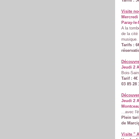
Tarifs : 5
Visite n
Mercredi 
Paray-le-
A la tomb
de la cit
musique.
Tarifs : 
réservati
Découvrez
Jeudi 2 A
Bois-Sain
Tarif : 4
03 85 28 
Découver
Jeudi 2 A
Montceaux
...avec l'
Plein tari
de Marci
Visite " 