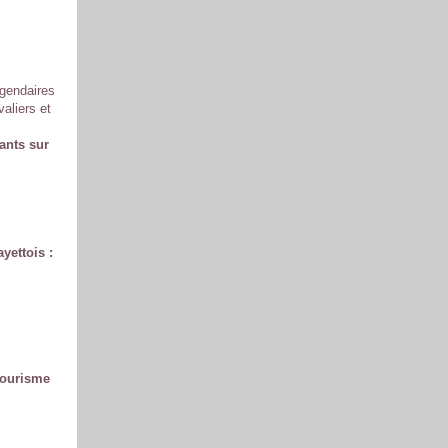
égendaires
aliers et
ants sur
yettois :
 tourisme