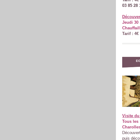
03 85 28 
Découvert
Jeudi 30 
Chauffail
Tarif : 4
EG
Visite du
Tous les 
Charolles
Découverte
puis déco