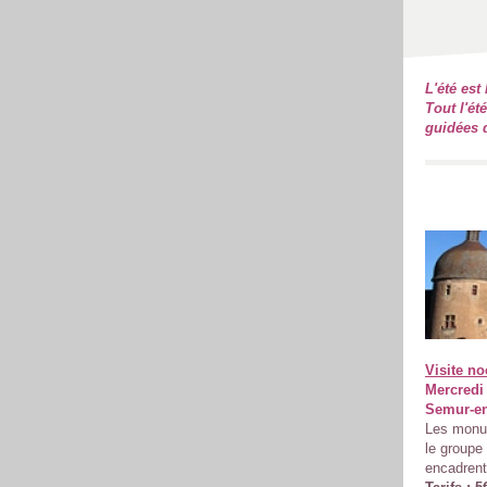
L'été est
Tout l'ét
guidées d
Visite n
Mercredi 
Semur-en
Les monum
le groupe
encadrent