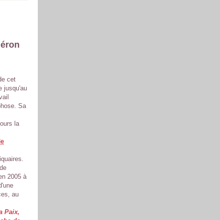
iéron
de cet
e jusqu'au
vail
phose. Sa
jours la
8e
liquaires.
 de
 en 2005 à
 d'une
ces, au
a Paix,