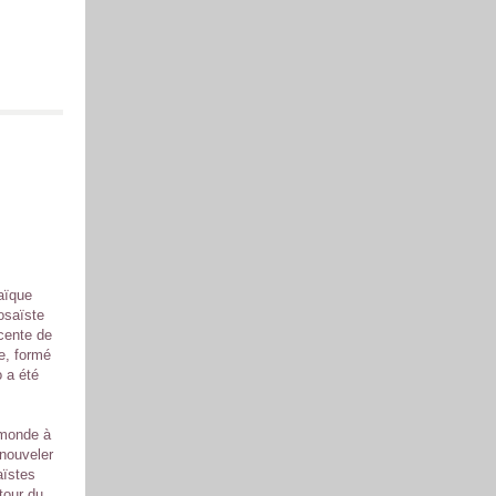
aïque
mosaïste
écente de
e, formé
 a été
 monde à
enouveler
aïstes
tour du