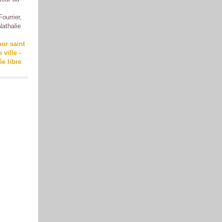
ourrier,
Nathalie
our saint
 ville -
ée libre