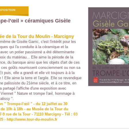
XPOSITION
pe-l’œil » céramiques Gisèle
e de la Tour du Moulin - Marcigny
même de Gisèle Garric, c'est l'intérêt pour les
iques qui l'a conduite à la céramique et la
 avec un potier passionné a été déterminante
oix du matériau... Elle aime la période de la
ce, du baroque ainsi que les objets d'art de ces
 ces goûts nourrissent consciemment ou non sa
Et puis, elle a grandi et elle vit toujours à à la
 Elle aime la terre et l'argile. Elle se revendique
 palissiste du 21ème siècle, et à ce titre, en
a partagé l'affiche d'une exposition avec
 Viennet " Nature et trompe l'œil, hommage à
alissy ".
n " Trompe-l'œil " - du 12 juillet au 30
 de 10h à 18h - au Musée de la Tour du
7-9 rue de la Tour - 71110 Marcigny - Tél : 03
05 - http://www.tour-du-moulin.fr