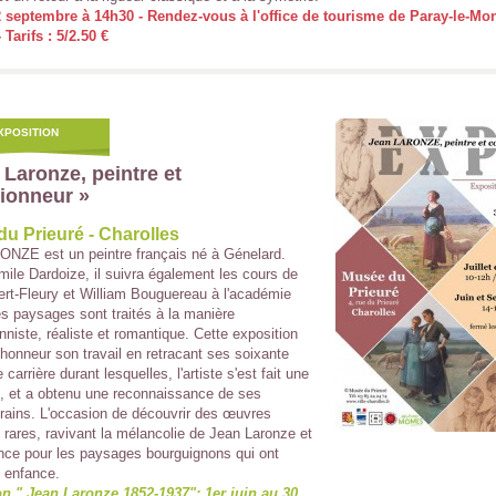
 septembre à 14h30 - Rendez-vous à l'office de tourisme de Paray-le-Mon
 Tarifs : 5/2.50 €
XPOSITION
 Laronze, peintre et
tionneur »
u Prieuré - Charolles
NZE est un peintre français né à Génelard.
mile Dardoize, il suivra également les cours de
rt-Fleury et William Bouguereau à l'académie
es paysages sont traités à la manière
nniste, réaliste et romantique. Cette exposition
'honneur son travail en retracant ses soixante
carrière durant lesquelles, l'artiste s'est fait une
n, et a obtenu une reconnaissance de ses
ains. L'occasion de découvrir des œuvres
t rares, ravivant la mélancolie de Jean Laronze et
ance pour les paysages bourguignons qui ont
 enfance.
n " Jean Laronze,1852-1937": 1er juin au 30