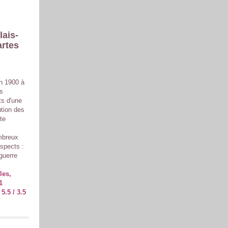
lais-
artes
en 1900 à
es
s d'une
ution des
te
mbreux
aspects :
 guerre
les,
1
5.5 / 3.5