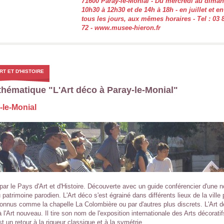
71600 Paray-le-Monial - Du mercredi au dima
10h30 à 12h30 et de 14h à 18h - en juillet et e
tous les jours, aux mêmes horaires - Tel : 03 
72 - www.musee-hieron.fr
RT ET D'HISTOIRE
 thématique "L'Art déco à Paray-le-Monial"
-le-Monial
par le Pays d'Art et d'Histoire. Découverte avec un guide conférencier d'une n
 patrimoine parodien. L'Art déco s'est égrainé dans différents lieux de la ville
connus comme la chapelle La Colombière ou par d'autres plus discrets. L'Art 
l'Art nouveau. Il tire son nom de l'exposition internationale des Arts décorati
t un retour à la rigueur classique et à la symétrie.