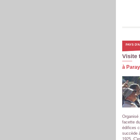
PAYS D'A
Visite
à Paray
Organisé 
facette du
édifices 
succède à 
1925. C'es