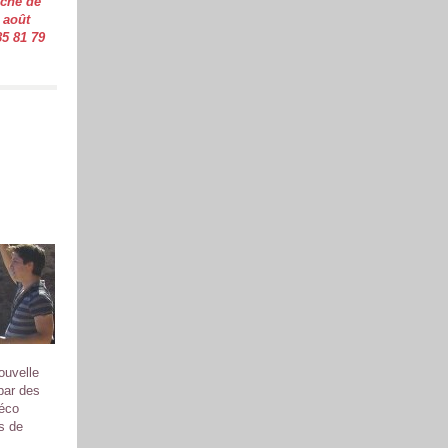
nche de
n août
85 81 79
ouvelle
 par des
déco
fs de