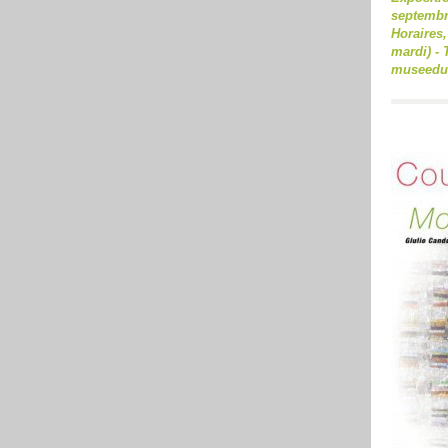
septembr
Horaires,
mardi) - T
museedup