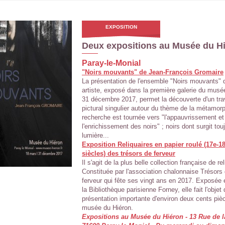
EXPOSITION
Deux expositions au Musée du H
Paray-le-Monial
"Noirs mouvants" de Jean-François Gromaire
La présentation de l'ensemble "Noirs mouvants" 
artiste, exposé dans la première galerie du musé
31 décembre 2017, permet la découverte d'un tra
pictural singulier autour du thème de la métamor
recherche est tournée vers "l'appauvrissement et
l'enrichissement des noirs" ; noirs dont surgit tou
lumière...
Exposition Reliquaires en papier roulé (17e-1
siècles) des trésors de ferveur
Il s'agit de la plus belle collection française de re
Constituée par l'association chalonnaise Trésors
ferveur qui fête ses vingt ans en 2017. Exposée
la Bibliothèque parisienne Forney, elle fait l'objet
présentation importante d'environ deux cents piè
musée du Hiéron.
Expositions au Musée du Hiéron - 13 Rue de l