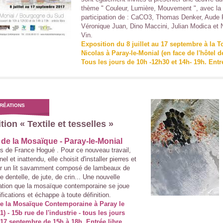
thème " Couleur, Lumière, Mouvement ", avec la
participation de : CaCO3, Thomas Denker, Aude F
Véronique Juan, Dino Maccini, Julian Modica et 
Vin.
Exposition du 8 juillet au 17 septembre à la T
Nicolas à Paray-le-Monial (en face de l'hôtel de
Tous les jours de 10h -12h30 et 14h- 19h. Entr
RÉATIONS
ion « Textile et tesselles »
de la Mosaïque - Paray-le-Monial
 de France Hogué . Pour ce nouveau travail,
el et inattendu, elle choisit d'installer pierres et
r un lit savamment composé de lambeaux de
e dentelle, de jute, de crin... Une nouvelle
tion que la mosaïque contemporaine se joue
fications et échappe à toute définition.
e la Mosaïque Contemporaine à Paray le
1) - 15b rue de l'industrie - tous les jours
17 septembre de 15h à 18h. Entrée libre