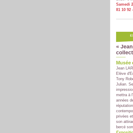
Samedi 2
81 10 92 -
E
« Jean
collec
Musée d
Jean LARO
Elève d'E
Tony Robe
Julian. S
impressio
mettra à l
années de 
réputatio
contempor
privées e
son attir
bercé son
Expositio