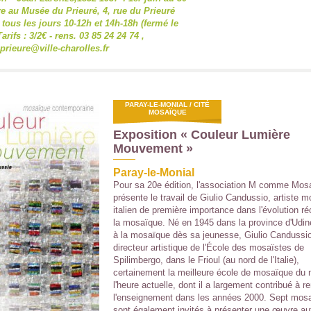
e au Musée du Prieuré, 4, rue du Prieuré
 tous les jours 10-12h et 14h-18h (fermé le
arifs : 3/2€ - rens. 03 85 24 24 74 ,
rieure@ville-charolles.fr
PARAY-LE-MONIAL / CITÉ
MOSAÏQUE
Exposition « Couleur Lumière
Mouvement »
Paray-le-Monial
Pour sa 20e édition, l'association M comme Mos
présente le travail de Giulio Candussio, artiste 
italien de première importance dans l'évolution r
la mosaïque. Né en 1945 dans la province d'Udin
à la mosaïque dès sa jeunesse, Giulio Candussio
directeur artistique de l'École des mosaïstes de
Spilimbergo, dans le Frioul (au nord de l'Italie),
certainement la meilleure école de mosaïque du
l'heure actuelle, dont il a largement contribué à r
l'enseignement dans les années 2000. Sept mos
sont également invités à présenter une œuvre au