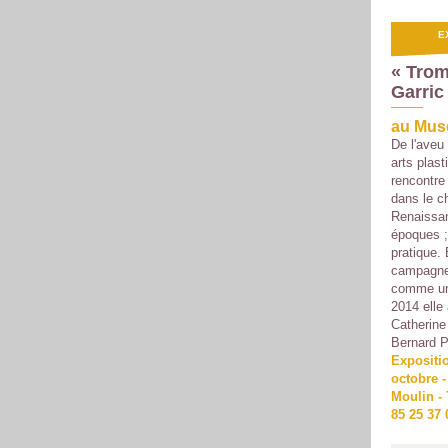
E
« Trom
Garric
au Musé
De l'aveu 
arts plast
rencontre
dans le ch
Renaissan
époques ;
pratique. 
campagne !
comme une
2014 elle 
Catherine
Bernard P
Expositio
octobre -
Moulin - 
85 25 37 