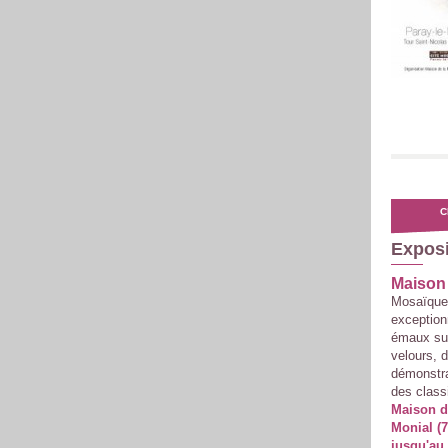
C
Exposit
Maison 
Mosaïques
exceptionn
émaux su
velours, d
démonstra
des classi
Maison d
Monial (7
jusqu'au 