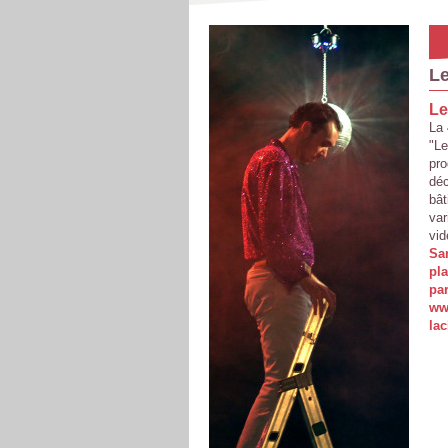
Le
Le
La 
"Le
pro
déc
bât
var
vid
Sa
pl
par
ww
lac