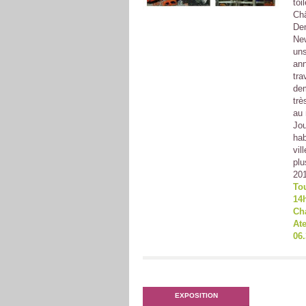
toi
Châ
Dem
New
uns
ann
tra
dem
trè
au 
Jou
hab
vil
plu
201
To
14h
Cha
Ate
06.
EXPOSITION