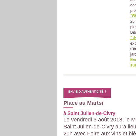
con
pré
"B
25 
plu
Bib
" 
ex
s'i
jar
Ev
su
ENVIE D'AUTHENTICITÉ ?
Place au Martsi
à Saint Julien-de-Civry
Le vendredi 3 août 2018, le M
Saint Julien-de-Civry aura lie
20h avec
Foire aux vins et biè