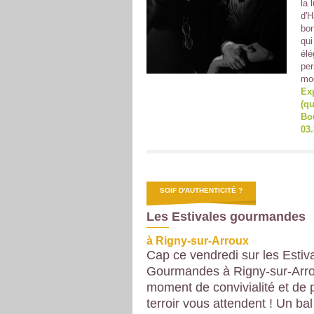
la 
d'H
bon
qui
élé
per
mod
Exp
(qu
Bou
03.
SOIF D'AUTHENTICITÉ ?
Les Estivales gourmandes
à Rigny-sur-Arroux
Cap ce vendredi sur les Estiv
Gourmandes à Rigny-sur-Arro
moment de convivialité et de 
terroir vous attendent ! Un bal