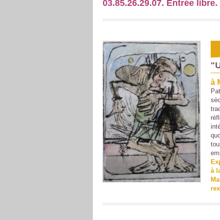
03.85.26.29.07. Entrée libre.
"U
à 
Pat
sèc
tra
réf
int
quo
tou
emp
Exp
à l
Mar
re