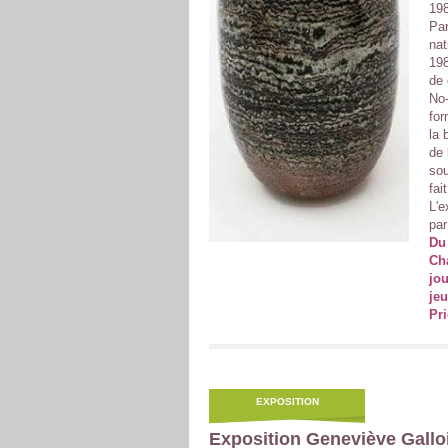
198
Par
nat
198
de 
No-
for
la 
de 
sou
fai
L'e
par
Du
Cha
jou
je
Pri
EXPOSITION
Exposition Geneviève Galloi