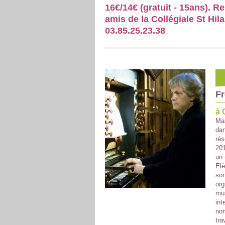
16€/14€ (gratuit - 15ans). R
amis de la Collégiale St Hila
03.85.25.23.38
Fr
à 
Mal
dan
rés
201
un 
Elè
son
org
mus
int
nom
tra