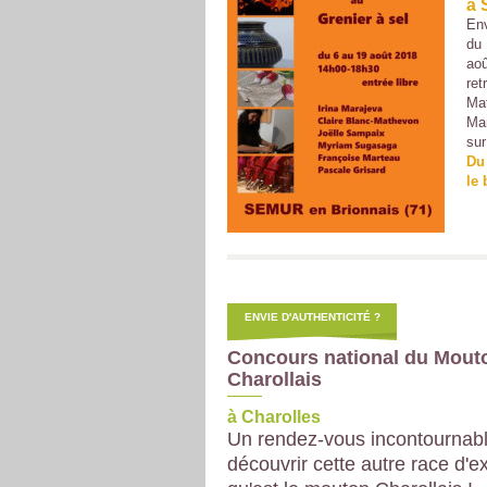
à 
Env
du 
aoû
ret
Mat
Mar
sur
Du
le 
ENVIE D'AUTHENTICITÉ ?
Concours national du Mout
Charollais
à Charolles
Un rendez-vous incontournabl
découvrir cette autre race d'e