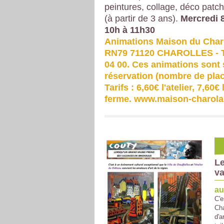
peintures, collage, déco patch.
(à partir de 3 ans).
Mercredi 
10h à 11h30
Animations Maison du Charo
RN79 71120 CHAROLLES - Té
04 00. Ces animations sont 
réservation (nombre de place
Tarifs : 6,60€ l'atelier, 7,60€ 
ferme. www.maison-charola
Le
va
au
C'e
Cha
d'a