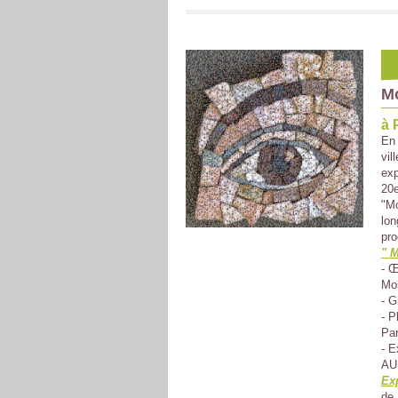
M
à 
En 
vil
exp
20e
"Mo
lon
pr
" M
- Œ
Mos
- G
- P
Par
- 
AU
Ex
de