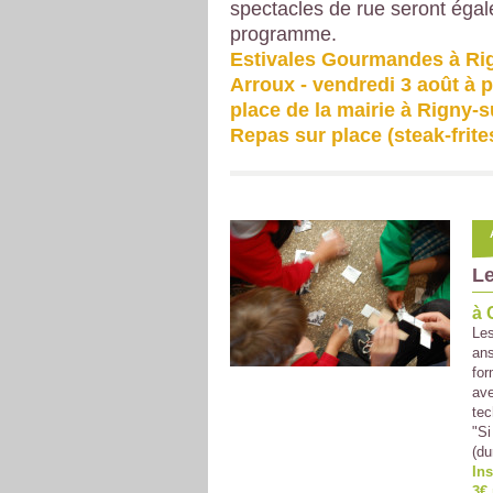
spectacles de rue seront éga
programme.
Estivales Gourmandes à Ri
Arroux - vendredi 3 août à p
place de la mairie à Rigny-s
Repas sur place (steak-frites
Le
à 
Les
ans
for
ave
tec
"Si
(du
Ins
3€ 