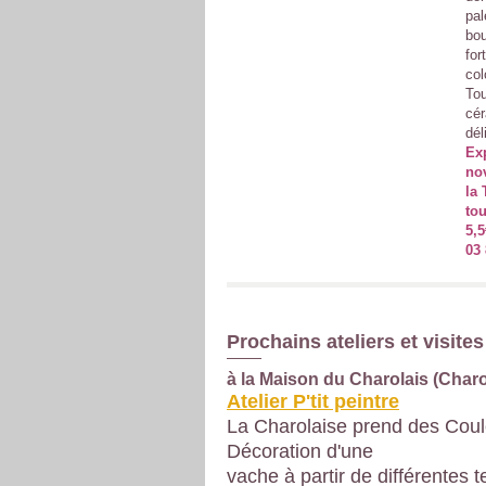
pal
bou
for
col
Tou
cér
dél
Exp
no
la 
tou
5,5
03 
Prochains ateliers et visites 
à la Maison du Charolais (Charo
Atelier P'tit peintre
La Charolaise prend des Coul
Décoration d'une
vache à partir de différentes 