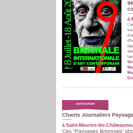
9è
c
à 
L'a
vou
d'a
d'h
ég
des
ban
9è
Mar
Mar
Ent
EXPOSITION
Chants Journaliers Paysage
à Saint-Maurice-lès-Châteaune
Ces "Paysages Brionnais" ph