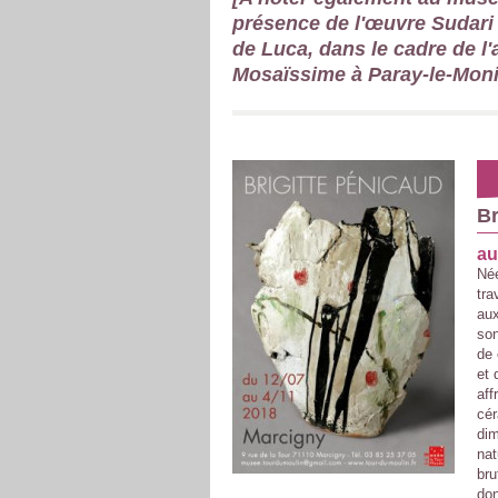
présence de l'œuvre Sudari
de Luca, dans le cadre de l
Mosaïssime à Paray-le-Moni
Br
au
Née
tra
aux
son
de 
et 
aff
cér
dim
nat
bru
don