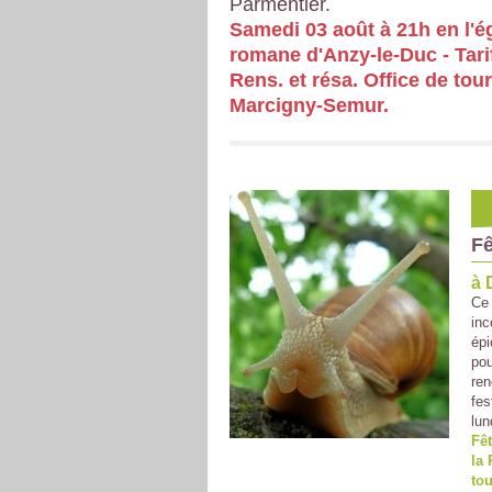
Parmentier.
Samedi 03 août à 21h en l'é
romane d'Anzy-le-Duc - Tarif
Rens. et résa. Office de tou
Marcigny-Semur.
Fê
à 
Ce
inc
épi
pou
ren
fes
lun
Fêt
la 
tou