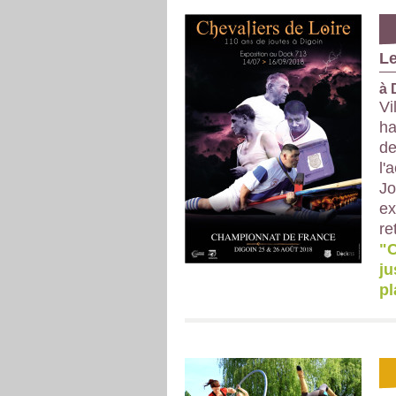
Le
à 
Vi
ha
de
l'
Jo
ex
re
"C
ju
pl