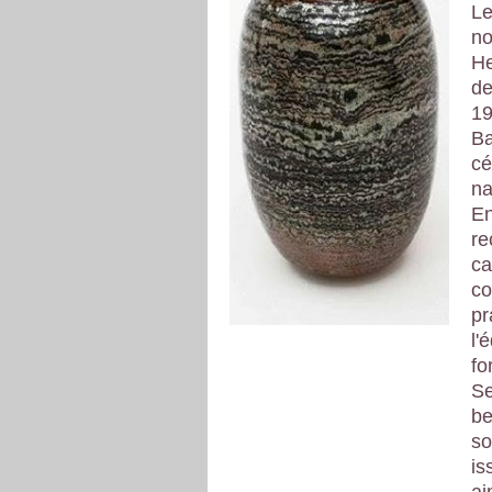
Le
no
He
de
19
Ba
cé
na
En
re
ca
co
pr
l'
fo
Se
be
so
is