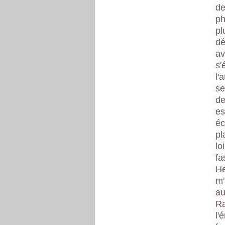
de
ph
pl
dé
av
s'
l'
se
de
es
éc
pl
lo
fa
He
m'
au
Ra
l'