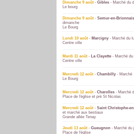
Dimanche 9 août
-
Gibles
- Marché du 
Le bourg
Dimanche 9 août
-
Semur-en-Brionnai
dimanche
Le Bourg
Lundi 10 août
-
Marcigny
- Marché du l
Centre ville
Mardi 11 août
-
La Clayette
- Marché du
Centre ville
Mercredi 12 août
-
Chambilly
- Marché
Le Bourg
Mercredi 12 août
-
Charolles
- Marché d
Place de l'église et pré St Nicolas
Mercredi 12 août
-
Saint Christophe-en
et marché aux bestiaux
Grande allée Tenay
Jeudi 13 août
-
Gueugnon
- Marché du 
Place de l'église