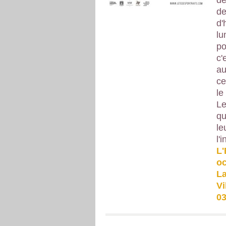
de
de
d'
lu
po
c'
au
ce
le
Le
qu
le
l'
L'
oc
La
Vi
03