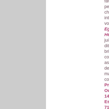
fa
pe
ch
in
vo
Eg
Hé
ju
di
br
co
as
de
ma
co
Pr
Ou
14
Es
71