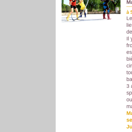
Ma
à 
Le
li
de
Il
fr
es
bi
ci
to
ba
3 
sp
ou
ma
Ma
se
Ju