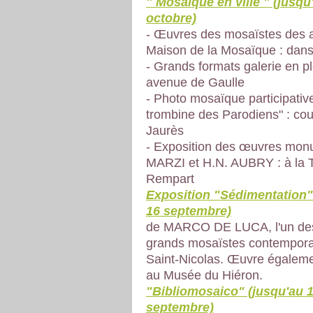
" Mosaïque en ville " (jusqu
octobre)
- Œuvres des mosaïstes des at
Maison de la Mosaïque : dans 
- Grands formats galerie en ple
avenue de Gaulle
- Photo mosaïque participativ
trombine des Parodiens" : co
Jaurès
- Exposition des œuvres mon
MARZI et H.N. AUBRY : à la 
Rempart
Exposition "Sédimentation"
16 septembre)
de MARCO DE LUCA, l'un des
grands mosaïstes contemporai
Saint-Nicolas. Œuvre égalem
au Musée du Hiéron.
"Bibliomosaico" (jusqu'au 
septembre)