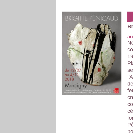
Br
au
Né
co
19
Pl
se
l'
de
fe
cr
co
cé
fo
Pé
po