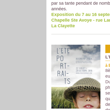
par sa tante pendant de nom
années.
Exposition du 7 au 16 septe
Chapelle Ste Avoye - rue La
La Clayette
L'
à 
8è
eu
Du
ph
se
qu
de