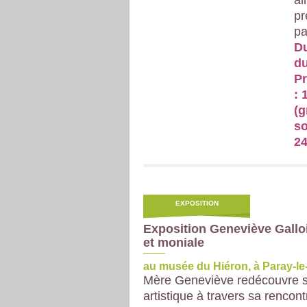
ai
pr
pa
Du
du
Pr
: 
(g
so
24
EXPOSITION
Exposition Geneviève Galloi
et moniale
au musée du Hiéron, à Paray-le
Mère Geneviève redécouvre s
artistique à travers sa rencont