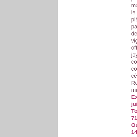
ma
le
pi
pa
de
vi
of
jo
co
co
cé
Re
ma
Ex
ju
To
71
Ou
14