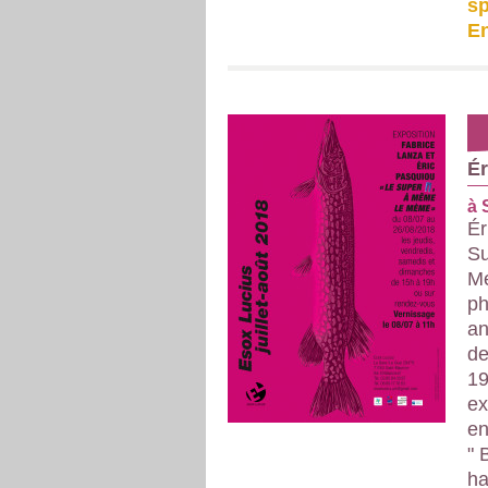
sp
En
Ér
à 
Ér
Su
Mé
ph
an
de
19
ex
en
" 
ha