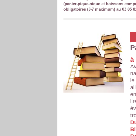
(panier-pique-nique et boissons compris
obligatoires (J-7 maximum) au 03 85 81
P
à
Av
na
le
al
en
li
év
tr
Du
Bi