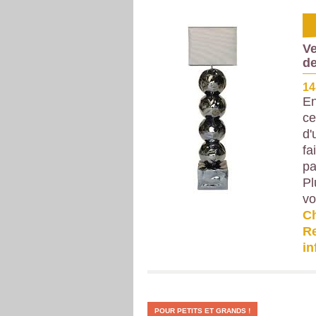
Ve
de
14
En
ce
d'
fa
pa
Pl
vo
C
Re
i
POUR PETITS ET GRANDS !