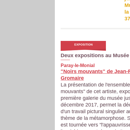
Mu
la
37
EXPOSITION
Deux expositions au Musée
Paray-le-Monial
"Noirs mouvants" de Jean-
Gromaire
La présentation de l'ensemble
mouvants" de cet artiste, exp
première galerie du musée ju
décembre 2017, permet la dé
d'un travail pictural singulier 
thème de la métamorphose.
S
est tournée vers "l'appauvris