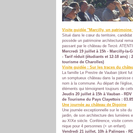
Visite guidée "Marcilly, un patrimoin
Situé dans le cœur du territoire, candida
possède un patrimoine architectural rem
passant par le château de Terzé. ATENTIO
Mercredi 19 juillet à 15h - Marcilly-la-G
- Tarif réduit (étudiants et 12-18 ans) : 
tourisme de Charolles)
Visite guidée : Sur les traces du chât
La famille Le Prestre de Vauban (dont fut 
un somptueux château dans la paroisse d
nom à la commune. Au départ de l'église, 
éléments qui témoignent toujours de cette
Jeudis 20 juillet à 15h à Vauban - RDV d
de Tourisme du Pays Clayettois : 03.85
Une journée au château de Digoine
Une journée exceptionnelle sur le site d
jardin, de son architecture des lumières e
au XIXe siècle. Conférence, visite commen
nique pour 4 personnes (+ un enfant).
Vendredi 21 juillet, 10h à Palinges - R