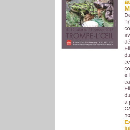
a
M
De
l'
co
av
dé
El
du
ce
co
el
ca
El
du
a 
Ca
ho
Ex
ju