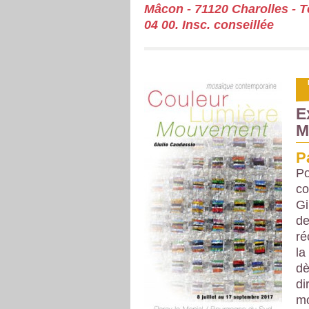
Mâcon - 71120 Charolles - Té
04 00. Insc. conseillée
E
M
P
Po
co
Gi
de
ré
la
dè
di
mo