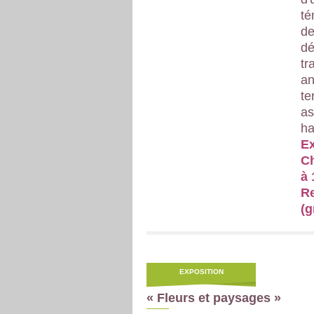
té
de
dé
tr
an
te
as
ha
Ex
Ch
à 
Re
(g
EXPOSITION
« Fleurs et paysages »