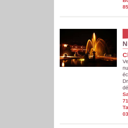
Bo
85
N
C
Ve
nu
éc
Dr
dé
Sa
71
Ta
03