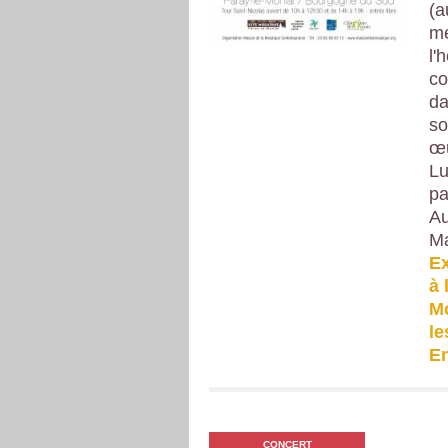
(a
me
l'
co
da
so
œu
Lu
pa
Au
Ma
Ex
à 
Mo
le
En
CONCERT