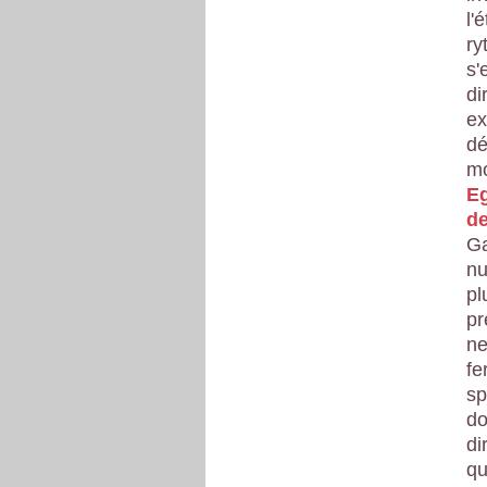
l'
ry
s'
di
ex
dé
mo
Eg
de
Ga
nu
pl
pr
ne
fe
sp
do
di
qu