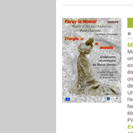
«
M
Ma
or
ex
ét
or
de
Un
l'
fa
ét
Pa
Ex