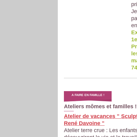
pr
Je
pa
en
Ex
1e
Pr
le
ma
74
A FAIRE EN FAMILLE !
Ateliers mômes et familles !
Atelier de vacances " Sculp
René Davoine "
Atelier terre crue : Les enfant