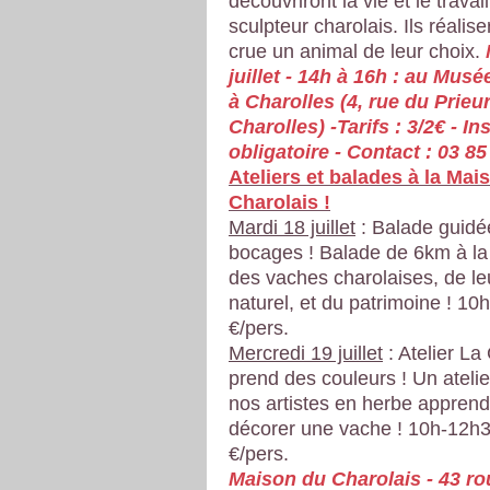
découvriront la vie et le travai
sculpteur charolais. Ils réalise
crue un animal de leur choix.
juillet - 14h à 16h : au Musé
à Charolles (4, rue du Prieu
Charolles) -Tarifs : 3/2€ - In
obligatoire - Contact : 03 85
Ateliers et balades à la Mai
Charolais !
Mardi 18 juillet
: Balade guidé
bocages ! Balade de 6km à la
des vaches charolaises, de le
naturel, et du patrimoine ! 10
€/pers.
Mercredi 19 juillet
: Atelier La
prend des couleurs ! Un atelie
nos artistes en herbe apprend
décorer une vache ! 10h-12h3
€/pers.
Maison du Charolais - 43 ro