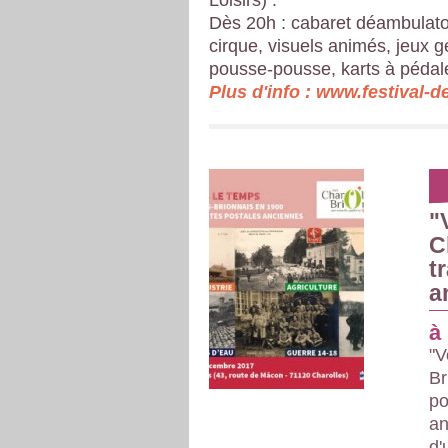
Loisirs) :
Dès 20h : cabaret déambulato
cirque, visuels animés, jeux g
pousse-pousse, karts à pédales,
Plus d'info : www.festival-
"
C
t
a
à
"V
Br
po
an
d'