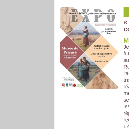
«
c
M
Je
à 
su
Ro
l'
tr
ré
me
se
le
ré
re
L'