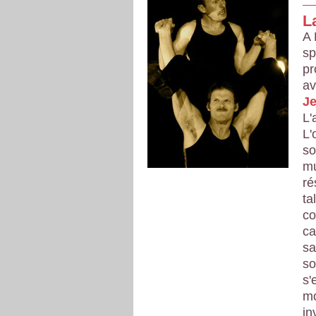
L
A 
sp
pr
av
Je
L'
L'
so
mu
ré
ta
co
ca
sa
so
s'
mo
in