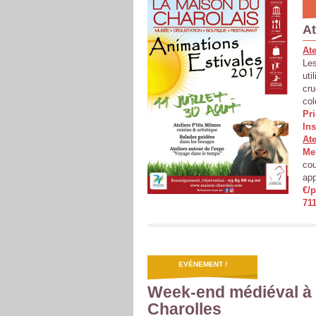
At
Ate
Les
uti
cru
co
Pri
Ins
Ate
Me
cou
app
€/p
711
EVÉNEMENT !
Week-end médiéval à
Charolles