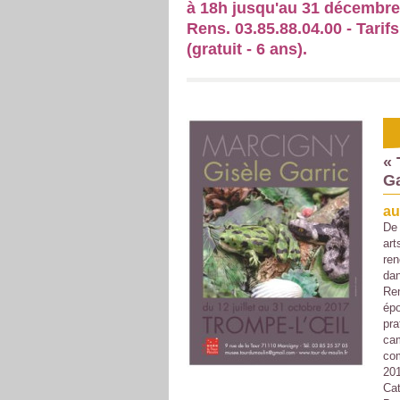
à 18h jusqu'au 31 décembre
Rens. 03.85.88.04.00 - Tarifs 
(gratuit - 6 ans).
« 
Ga
au
De 
art
ren
dan
Ren
épo
pra
cam
com
201
Cat