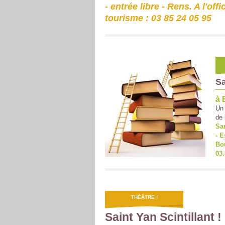
- entrée libre - Rens. A l'offi
tourisme : 03 85 24 05 95
Sa
à 
Un 
de 
Sam
- E
Bo
03.
THÉÂTRE !
Saint Yan Scintillant !