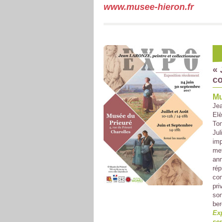
www.musee-hieron.fr
« 
co
Mu
Jea
Elè
Ton
Jul
imp
met
ann
rép
con
pri
son
ber
Exp
se