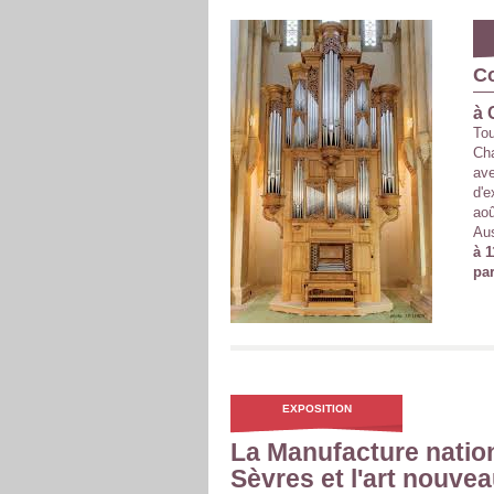
C
à 
Tou
Cha
ave
d'e
aoû
Aus
à 1
par
EXPOSITION
La Manufacture natio
Sèvres et l'art nouve