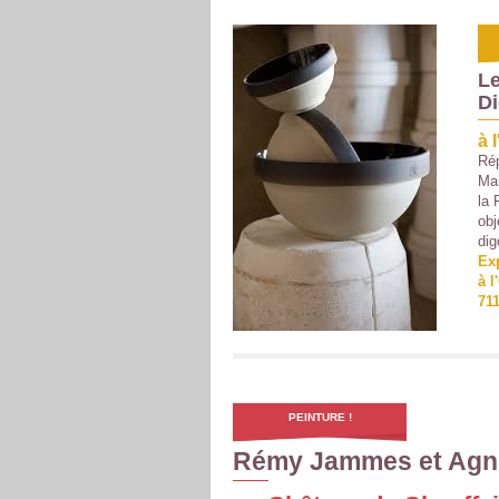
Le
Di
à 
Rép
Man
la 
obj
dig
Ex
à l
711
PEINTURE !
Rémy Jammes et Agn