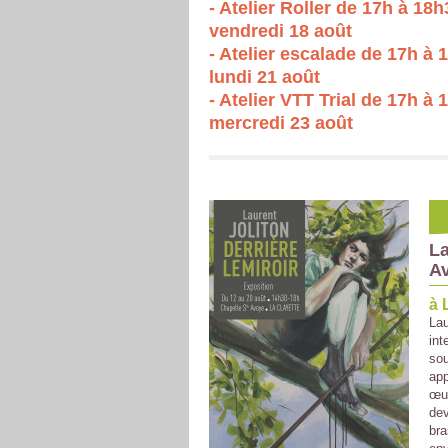
- Atelier Roller de 17h à 18h
vendredi 18 août
- Atelier escalade de 17h à 
lundi 21 août
- Atelier VTT Trial de 17h à 
mercredi 23 août
La
A
à 
Lau
int
sou
app
œuv
dev
bra