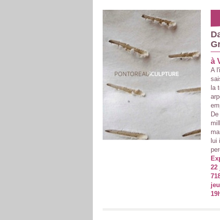
Da
G
à 
A l
sai
la 
arp
emp
De 
mil
ma
lui
per
Ex
22 
71
je
19h