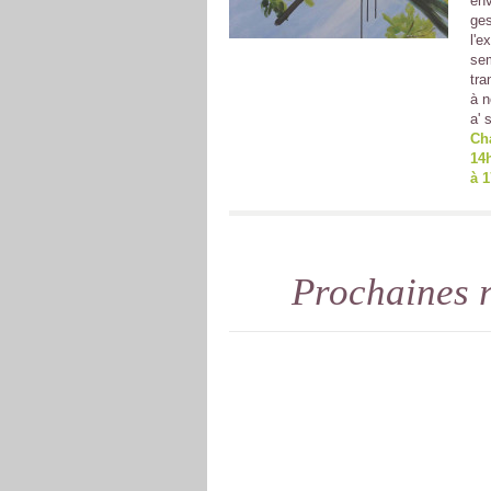
env
ges
l'e
sem
tra
à n
a' 
Ch
14h
à 
Prochaines