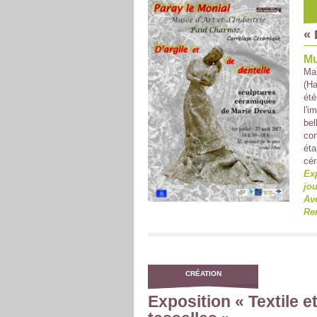
« 
Mu
Mar
(Ha
été
l'i
bel
con
éta
cér
Exp
jo
Ave
Re
CRÉATION
Exposition « Textile e