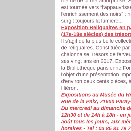
thème de la métamorphose. S
est tournée vers "l'appauvris
l'enrichissement des noirs" ; n
surgit toujours la lumière...
Exposition Reliquaires en p
(17e-18e siècles) des trésor
Il s'agit de la plus belle collec
de reliquaires. Constituée par 
chalonnaise Trésors de ferveu
ses vingt ans en 2017. Expos
la Bibliothèque parisienne Forn
l'objet d'une présentation imp
d'environ deux cents pièces,
Hiéron.
Expositions au Musée du Hi
Rue de la Paix, 71600 Paray-
Du mercredi au dimanche d
12h30 et de 14h à 18h - en ju
août tous les jours, aux m
horaires - Tel : 03 85 81 79 7