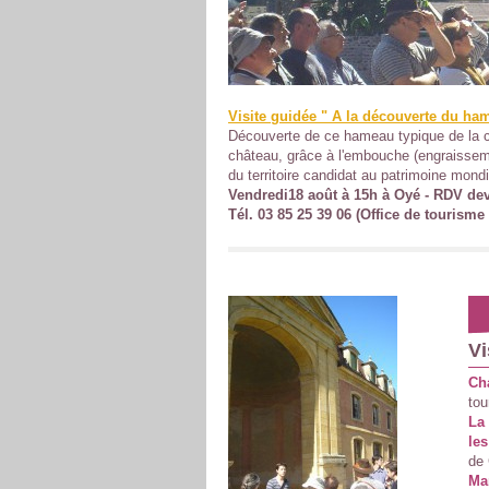
Visite guidée " A la découverte du h
Découverte de ce hameau typique de la 
château, grâce à l'embouche (engraissemen
du territoire candidat au patrimoine mon
Vendredi18 août à 15h à Oyé - RDV deva
Tél. 03 85 25 39 06 (Office de tourism
Vi
Cha
tou
La
le
de 
Mar