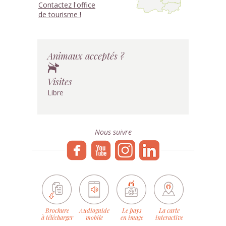
Contactez l'office
de tourisme !
Animaux acceptés ?
Visites
Libre
Nous suivre
Brochure
Audioguide
Le pays
La carte
à télécharger
mobile
en image
interactive