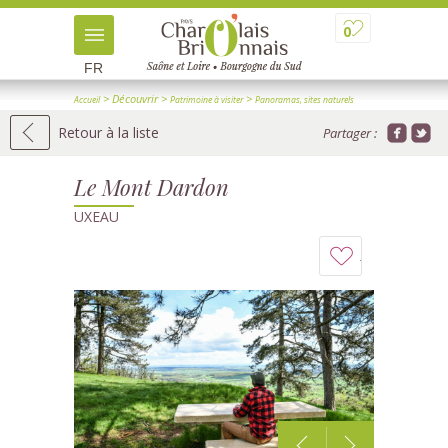
0
FR
> Découvrir
>
>
Accueil
Patrimoine à visiter
Panoramas, sites naturels
> Détail
Retour à la liste
Partager :
Le Mont Dardon
UXEAU
Ajouter
à
mon
carnet