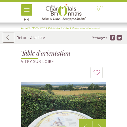
0
FR
> Découvrir
>
>
Accueil
Patrimoine à visiter
Panoramas, sites naturels
> Détail
Retour à la liste
Partager :
Table d'orientation
VITRY-SUR-LOIRE
Ajouter
à
mon
carnet