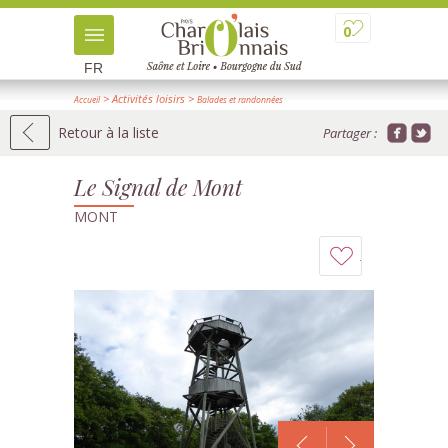
0
FR
> Activités loisirs
>
Accueil
Balades et randonnées
>
> Détail
Panoramas, sites naturels
Retour à la liste
Partager :
Le Signal de Mont
MONT
Ajouter
à
mon
carnet