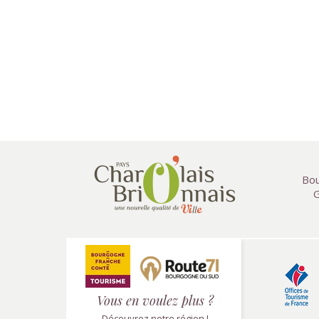
Bou
G
Vous en voulez plus ?
Découvrez notre région !