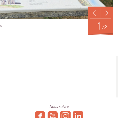
1
es
/2
Nous suivre