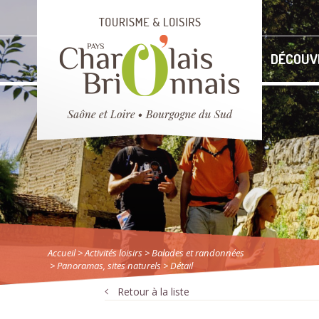
DÉCOUV
Accueil
> Activités loisirs
>
Balades et randonnées
>
Panoramas, sites naturels
> Détail
Retour à la liste