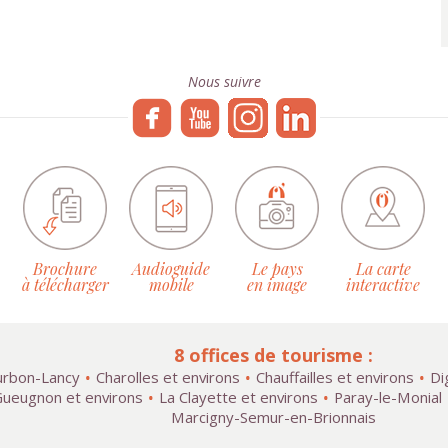
Nous suivre
Brochure
Audioguide
Le pays
La carte
à télécharger
mobile
en image
interactive
8 offices de tourisme :
rbon-Lancy
Charolles et environs
Chauffailles et environs
Di
ueugnon et environs
La Clayette et environs
Paray-le-Monial
Marcigny-Semur-en-Brionnais