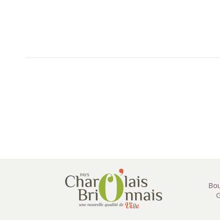
Bou
G