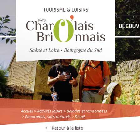
DÉCOUV
Accueil
> Activités loisirs
>
Balades et randonnées
>
Panoramas, sites naturels
> Détail
Retour à la liste