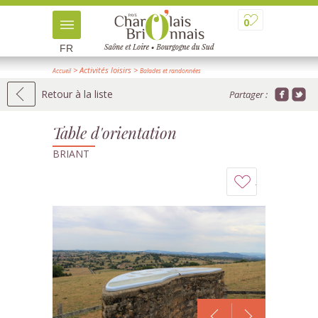
0
FR
> Activités loisirs
>
Accueil
Balades et randonnées
>
> Détail
Panoramas, sites naturels
Retour à la liste
Partager :
Table d'orientation
BRIANT
Ajouter
à
mon
carnet