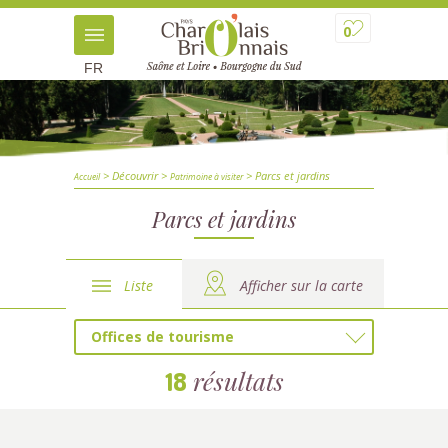
0
FR
> Découvrir
>
> Parcs et jardins
Accueil
Patrimoine à visiter
Parcs et jardins
Liste
Afficher sur la carte
Offices de tourisme
résultats
18