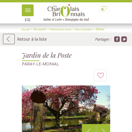
0
FR
> Découvrir
>
>
> Détail
Accueil
Patrimoine à visiter
Parcs et jardins
Retour à la liste
Partager :
Jardin de la Poste
PARAY-LE-MONIAL
Ajouter
à
mon
carnet