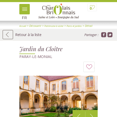
0
FR
> Découvrir
>
>
> Détail
Accueil
Patrimoine à visiter
Parcs et jardins
Retour à la liste
Partager :
Jardin du Cloître
PARAY-LE-MONIAL
Ajouter
à
mon
carnet