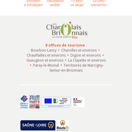
Brochure
Audioguide
Le pays
La carte
à télécharger
mobile
en image
interactive
8 offices de tourisme :
Bourbon-Lancy
Charolles et environs
Chauffailles et environs
Digoin et environs
Gueugnon et environs
La Clayette et environs
Paray-le-Monial
Territoires de Marcigny-
Semur-en-Brionnais