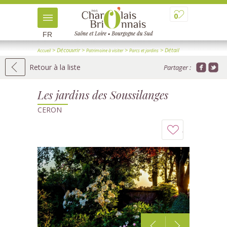
0
FR
> Découvrir
>
>
> Détail
Accueil
Patrimoine à visiter
Parcs et jardins
Retour à la liste
Partager :
Les jardins des Soussilanges
CERON
Ajouter
à
mon
carnet