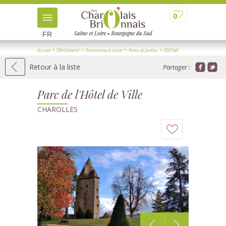
0
FR
> Découvrir
>
>
> Détail
Accueil
Patrimoine à visiter
Parcs et jardins
Retour à la liste
Partager :
Parc de l'Hôtel de Ville
CHAROLLES
Ajouter
à
mon
carnet