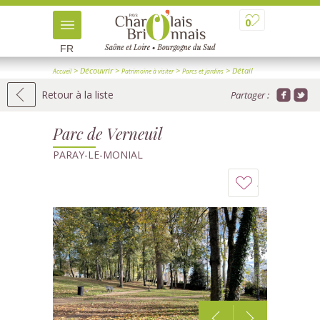
0
FR
> Découvrir
>
>
> Détail
Accueil
Patrimoine à visiter
Parcs et jardins
Retour à la liste
Partager :
Parc de Verneuil
PARAY-LE-MONIAL
Ajouter
à
mon
carnet