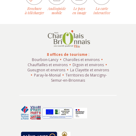
Brochure
Audioguide
Le pays
La carte
à télécharger
mobile
en image
interactive
8 offices de tourisme :
Bourbon-Lancy
Charolles et environs
Chauffailles et environs
Digoin et environs
Gueugnon et environs
La Clayette et environs
Paray-le-Monial
Territoires de Marcigny-
Semur-en-Brionnais