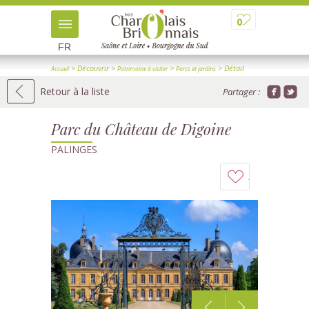
0
FR
> Découvrir
>
>
> Détail
Accueil
Patrimoine à visiter
Parcs et jardins
Retour à la liste
Partager :
Parc du Château de Digoine
PALINGES
Ajouter
à
mon
carnet