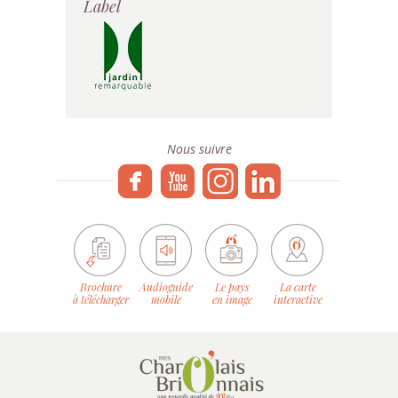
Label
Nous suivre
Brochure
Audioguide
Le pays
La carte
à télécharger
mobile
en image
interactive