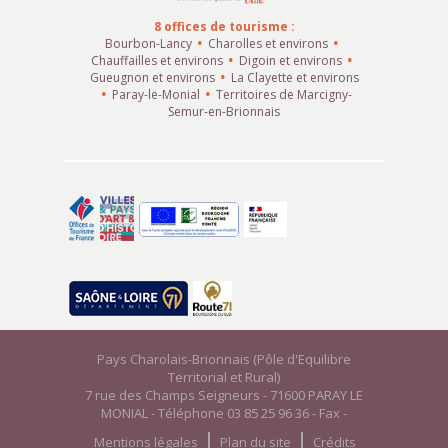
8 offices de tourisme :
Bourbon-Lancy
Charolles et environs
Chauffailles et environs
Digoin et environs
Gueugnon et environs
La Clayette et environs
Paray-le-Monial
Territoires de Marcigny-
Semur-en-Brionnais
Pays Charolais-Brionnais (Pôle d'Equilibre
Territorial et Rural)
7 rue des Champs Seigneurs - 71600 PARAY LE
MONIAL - Téléphone 03 85 25 96 36 - Fax -
Mentions légales
Plan du site
Crédits