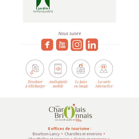
Nous suivre
Brochure
Audioguide
Le pays
La carte
à télécharger
mobile
en image
interactive
8 offices de tourisme :
Bourbon-Lancy
Charolles et environs