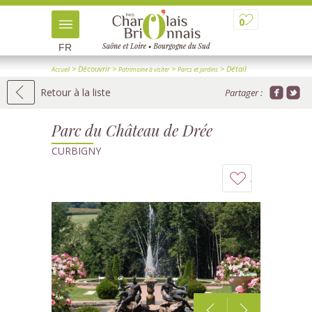
0
FR
> Découvrir
>
>
> Détail
Accueil
Patrimoine à visiter
Parcs et jardins
Retour à la liste
Partager :
Parc du Château de Drée
CURBIGNY
Ajouter
à
mon
carnet