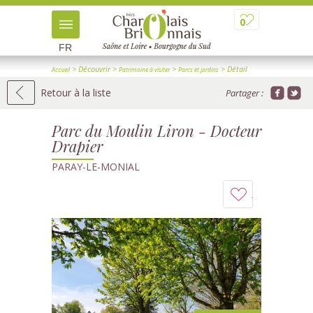
0
FR
> Découvrir
>
>
> Détail
Accueil
Patrimoine à visiter
Parcs et jardins
Retour à la liste
Partager :
Parc du Moulin Liron - Docteur
Drapier
PARAY-LE-MONIAL
Ajouter
à
mon
carnet