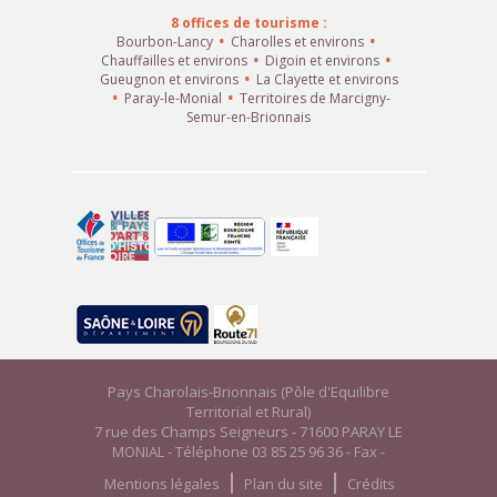
8 offices de tourisme :
Bourbon-Lancy
Charolles et environs
Chauffailles et environs
Digoin et environs
Gueugnon et environs
La Clayette et environs
Paray-le-Monial
Territoires de Marcigny-
Semur-en-Brionnais
Pays Charolais-Brionnais (Pôle d'Equilibre
Territorial et Rural)
7 rue des Champs Seigneurs - 71600 PARAY LE
MONIAL - Téléphone 03 85 25 96 36 - Fax -
Mentions légales
Plan du site
Crédits