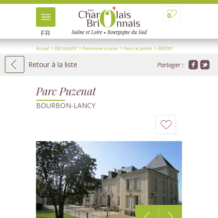
0
FR
> Découvrir
>
>
> Détail
Accueil
Patrimoine à visiter
Parcs et jardins
Retour à la liste
Partager :
Parc Puzenat
BOURBON-LANCY
Ajouter
à
mon
carnet