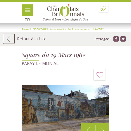
0
FR
> Découvrir
>
>
> Détail
Accueil
Patrimoine à visiter
Parcs et jardins
Retour à la liste
Partager :
Square du 19 Mars 1962
PARAY-LE-MONIAL
Ajouter
à
mon
carnet