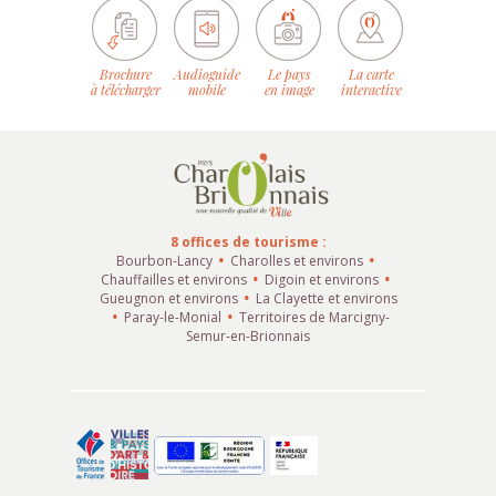
Brochure
Audioguide
Le pays
La carte
à télécharger
mobile
en image
interactive
8 offices de tourisme :
Bourbon-Lancy
Charolles et environs
Chauffailles et environs
Digoin et environs
Gueugnon et environs
La Clayette et environs
Paray-le-Monial
Territoires de Marcigny-
Semur-en-Brionnais