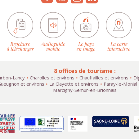
Brochure
Audioguide
Le pays
La carte
à télécharger
mobile
en image
interactive
8 offices de tourisme :
rbon-Lancy
Charolles et environs
Chauffailles et environs
Di
ueugnon et environs
La Clayette et environs
Paray-le-Monial
Marcigny-Semur-en-Brionnais