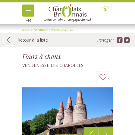
0
FR
> Découvrir
>
Accueil
Patrimoine à visiter
>
> Détail
Patrimoine industriel et ouvrages d'art
Retour à la liste
Partager :
Fours à chaux
VENDENESSE-LES-CHAROLLES
Ajouter
à
mon
carnet