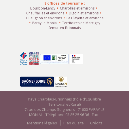
8 offices de tourisme :
Bourbon-Lancy
Charolles et environs
Chauffailles et environs
Digoin et environs
Gueugnon et environs
La Clayette et environs
Paray-le-Monial
Territoires de Marcigny-
Semur-en-Brionnais
Pays Charolais-Brionnais (Pôle d'Equilibre
Territorial et Rural)
7 rue des Champs Seigneurs - 71600 PARAY LE
MONIAL - Téléphone 03 85 25 96 36 - Fax -
Mentions légales
Plan du site
Crédits