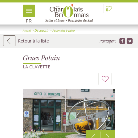
0
FR
> Découvrir
>
Accueil
Patrimoine à visiter
>
> Détail
Patrimoine industriel et ouvrages d'art
Retour à la liste
Partager :
Grues Potain
LA CLAYETTE
Ajouter
à
mon
carnet