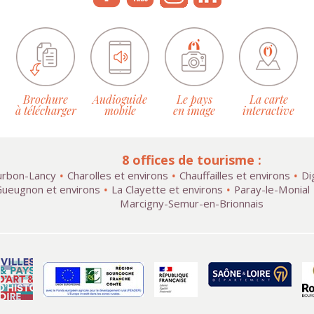
Brochure
Audioguide
Le pays
La carte
à télécharger
mobile
en image
interactive
8 offices de tourisme :
rbon-Lancy
Charolles et environs
Chauffailles et environs
Di
ueugnon et environs
La Clayette et environs
Paray-le-Monial
Marcigny-Semur-en-Brionnais