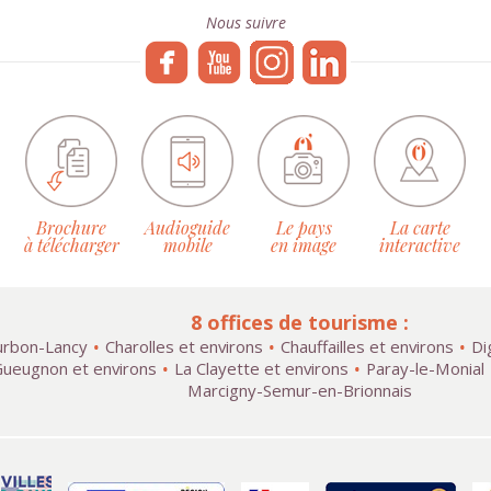
Nous suivre
Brochure
Audioguide
Le pays
La carte
à télécharger
mobile
en image
interactive
8 offices de tourisme :
rbon-Lancy
Charolles et environs
Chauffailles et environs
Di
ueugnon et environs
La Clayette et environs
Paray-le-Monial
Marcigny-Semur-en-Brionnais