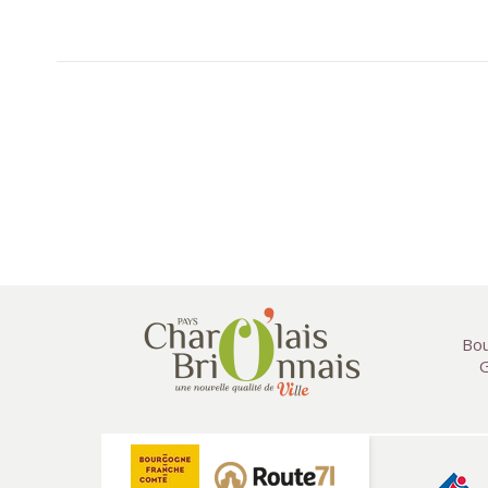
Bou
G