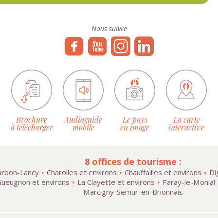
Nous suivre
Brochure
Audioguide
Le pays
La carte
à télécharger
mobile
en image
interactive
8 offices de tourisme :
rbon-Lancy
Charolles et environs
Chauffailles et environs
Di
ueugnon et environs
La Clayette et environs
Paray-le-Monial
Marcigny-Semur-en-Brionnais