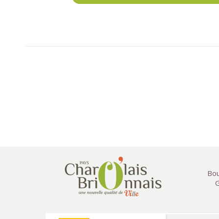
Bou
G