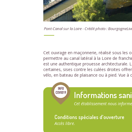
Pont-Canal sur la Loire - Crédit photo : BourgogneLi
Cet ouvrage en maçonnerie, réalisé sous les ord
permettre au canal latéral à la Loire de franch
est une authentique prouesse architecturale. L
certaines, sises contre les culées droites offre
vélo, en bateau de plaisance ou à pied. Vue à c
Informations sani
Cet établissement nous informe
Conditions spéciales d'ouverture
Accès libre.