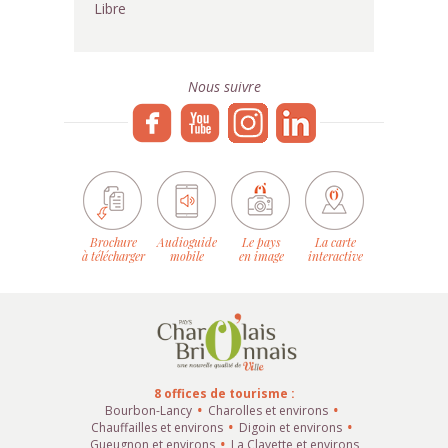
Libre
Nous suivre
Brochure
Audioguide
Le pays
La carte
à télécharger
mobile
en image
interactive
8 offices de tourisme :
Bourbon-Lancy
Charolles et environs
Chauffailles et environs
Digoin et environs
Gueugnon et environs
La Clayette et environs