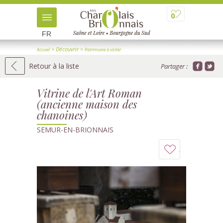
0
FR
> Découvrir
>
Accueil
Patrimoine à visiter
>
> Détail
Patrimoine industriel et ouvrages d'art
Retour à la liste
Partager :
Vitrine de l'Art Roman
(ancienne maison des
chanoines)
SEMUR-EN-BRIONNAIS
Ajouter
à
mon
carnet