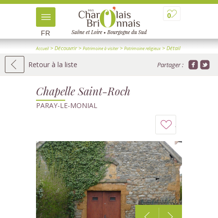
0
FR
> Découvrir
>
>
> Détail
Accueil
Patrimoine à visiter
Patrimoine religieux
Retour à la liste
Partager :
Chapelle Saint-Roch
PARAY-LE-MONIAL
Ajouter
à
mon
carnet