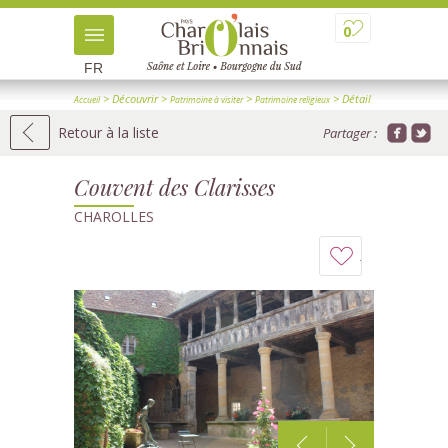
0
FR
> Découvrir
>
>
> Détail
Accueil
Patrimoine à visiter
Patrimoine religieux
Retour à la liste
Partager :
Couvent des Clarisses
CHAROLLES
Ajouter
à
mon
carnet