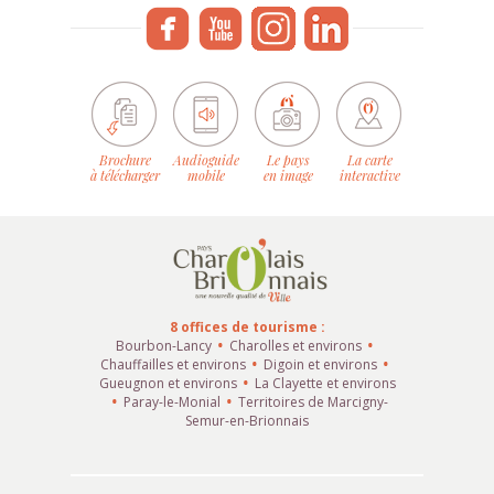
Brochure
Audioguide
Le pays
La carte
à télécharger
mobile
en image
interactive
8 offices de tourisme :
Bourbon-Lancy
Charolles et environs
Chauffailles et environs
Digoin et environs
Gueugnon et environs
La Clayette et environs
Paray-le-Monial
Territoires de Marcigny-
Semur-en-Brionnais