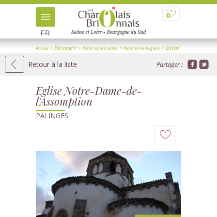
0
FR
> Découvrir
>
>
> Détail
Accueil
Patrimoine à visiter
Patrimoine religieux
Retour à la liste
Partager :
Eglise Notre-Dame-de-
l'Assomption
PALINGES
Ajouter
à
mon
carnet